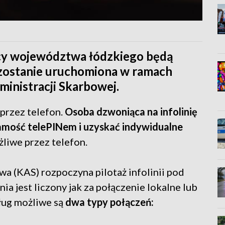
ńcy województwa łódzkiego będą
ka zostanie uruchomiona w ramach
ministracji Skarbowej.
 przez telefon.
Osoba dzwoniąca na infolinię
amość telePINem i uzyskać indywidualne
żliwe przez telefon.
a (KAS) rozpoczyna pilotaż infolinii pod
a jest liczony jak za połączenie lokalne lub
ług możliwe są
dwa typy połączeń: