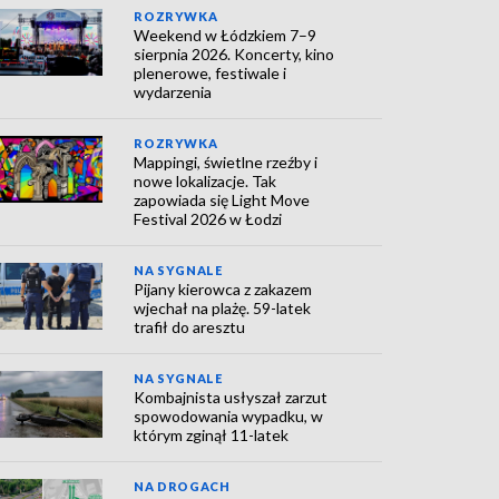
ROZRYWKA
Weekend w Łódzkiem 7–9
sierpnia 2026. Koncerty, kino
plenerowe, festiwale i
wydarzenia
ROZRYWKA
Mappingi, świetlne rzeźby i
nowe lokalizacje. Tak
zapowiada się Light Move
Festival 2026 w Łodzi
NA SYGNALE
Pijany kierowca z zakazem
wjechał na plażę. 59-latek
trafił do aresztu
NA SYGNALE
Kombajnista usłyszał zarzut
spowodowania wypadku, w
którym zginął 11-latek
NA DROGACH