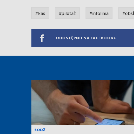
#kas
#pilotaż
#infolinia
#obsł
UDOSTĘPNIJ NA FACEBOOKU
ŁÓDŹ