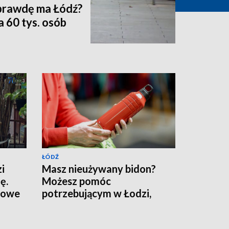
prawdę ma Łódź?
 60 tys. osób
ŁÓDŹ
i
Masz nieużywany bidon?
ę.
Możesz pomóc
ltowe
potrzebującym w Łodzi,
ruszyła miejska zbiórka