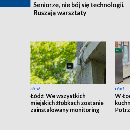
Seniorze, nie bój się technologii.
Ruszają warsztaty
ŁÓDŹ
ŁÓDŹ
Łódź: We wszystkich
W Łod
miejskich żłobkach zostanie
kuchn
zainstalowany monitoring
Potrz
przyg