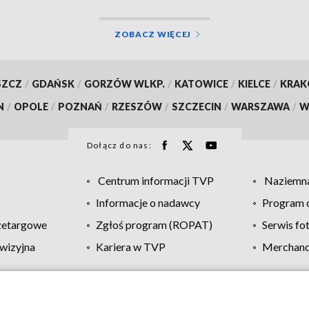
ZOBACZ WIĘCEJ
SZCZ
/
GDAŃSK
/
GORZÓW WLKP.
/
KATOWICE
/
KIELCE
/
KRA
N
/
OPOLE
/
POZNAŃ
/
RZESZÓW
/
SZCZECIN
/
WARSZAWA
/
W
Dołącz do nas:
Centrum informacji TVP
Naziemna
Informacje o nadawcy
Program d
zetargowe
Zgłoś program (ROPAT)
Serwis fo
wizyjna
Kariera w TVP
Merchandi