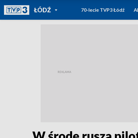
POWRÓT DO
ŁÓDŹ
70-lecie TVP3 Łódź
A
TVP REGIONY
W środę rusza pilot