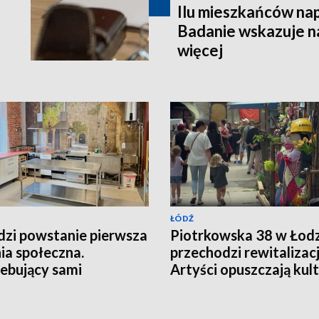
Ilu mieszkańców na
Badanie wskazuje na
więcej
ŁÓDŹ
zi powstanie pierwsza
Piotrkowska 38 w Łodz
ia społeczna.
przechodzi rewitalizacj
ebujący sami
Artyści opuszczają ku
otują posiłki
podwórko