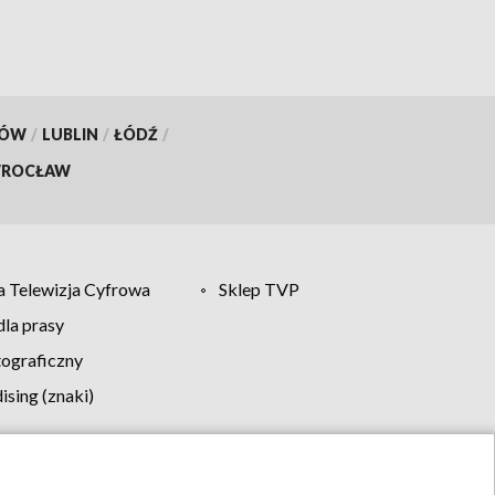
KÓW
/
LUBLIN
/
ŁÓDŹ
/
ROCŁAW
 Telewizja Cyfrowa
Sklep TVP
la prasy
tograficzny
sing (znaki)