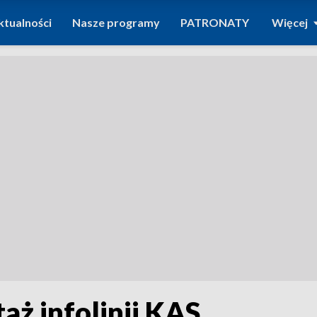
ktualności
Nasze programy
PATRONATY
Więcej
aż infolinii KAS