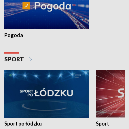
Pogoda
SPORT
Sport po łódzku
Sport