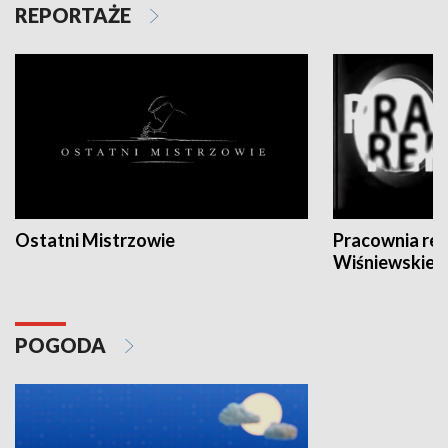
REPORTAŻE
Ostatni Mistrzowie
Pracownia re
Wiśniewskieg
POGODA