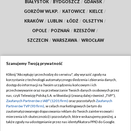
BIAŁYSTOK
/
BYDGOSZCZ
/
GDAŃSK
/
GORZÓW WLKP.
/
KATOWICE
/
KIELCE
/
KRAKÓW
/
LUBLIN
/
ŁÓDŹ
/
OLSZTYN
/
OPOLE
/
POZNAŃ
/
RZESZÓW
/
SZCZECIN
/
WARSZAWA
/
WROCŁAW
Szanujemy Twoją prywatność
Dołącz do nas:
Kliknij "Akceptuję i przechodzę do serwisu", aby wyrazić zgody na
korzystanie z technologii automatycznego śledzenia i zbierania danych,
TVP
dostęp do informacji na Twoim urządzeniu końcowym i ich
Abonament TVP
przechowywanie oraz na przetwarzanie Twoich danych osobowych przez
Regulamin TVP
nas, czyli Telewizję Polską S.A. w likwidacji (zwaną dalej również „TVP”),
Emisja w TVP
Zaufanych Partnerów z IAB* (1201 firm)
oraz pozostałych
Zaufanych
Polityka prywatności
Partnerów TVP (93 firm)
, w celach marketingowych (w tym do
Centrum informacji TVP
Moje zgody
zautomatyzowanego dopasowania reklam do Twoich zainteresowań i
mierzenia ich skuteczności) i pozostałych, które wskazujemy poniżej, a
Naziemna Telewizja Cyfrowa
Pomoc
także zgody na udostępnianie przez nas identyfikatora PPID do Google.
Sklep TVP
Biuro reklamy