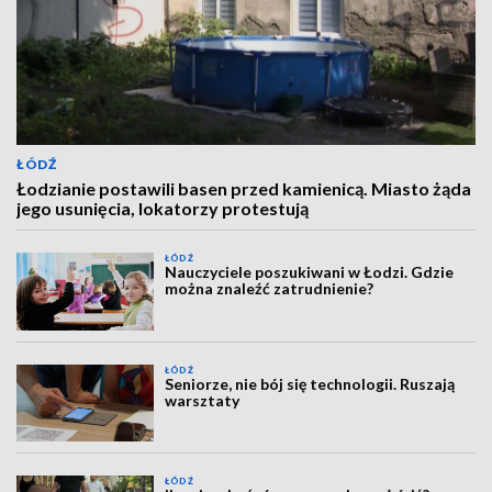
ŁÓDŹ
Łodzianie postawili basen przed kamienicą. Miasto żąda
jego usunięcia, lokatorzy protestują
ŁÓDŹ
Nauczyciele poszukiwani w Łodzi. Gdzie
można znaleźć zatrudnienie?
ŁÓDŹ
Seniorze, nie bój się technologii. Ruszają
warsztaty
ŁÓDŹ