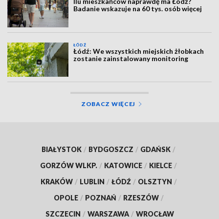
Ilu mieszkańców naprawdę ma Łódź?
Badanie wskazuje na 60 tys. osób więcej
ŁÓDŹ
Łódź: We wszystkich miejskich żłobkach
zostanie zainstalowany monitoring
ZOBACZ WIĘCEJ
BIAŁYSTOK
/
BYDGOSZCZ
/
GDAŃSK
/
GORZÓW WLKP.
/
KATOWICE
/
KIELCE
/
KRAKÓW
/
LUBLIN
/
ŁÓDŹ
/
OLSZTYN
/
OPOLE
/
POZNAŃ
/
RZESZÓW
/
SZCZECIN
/
WARSZAWA
/
WROCŁAW