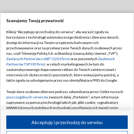
Szanujemy Twoją prywatność
Dołącz do nas:
Kliknij "Akceptuję i przechodzę do serwisu", aby wyrazić zgody na
korzystanie z technologii automatycznego śledzenia i zbierania danych,
TVP
dostęp do informacji na Twoim urządzeniu końcowym i ich
Abonament TVP
przechowywanie oraz na przetwarzanie Twoich danych osobowych przez
Regulamin TVP
nas, czyli Telewizję Polską S.A. w likwidacji (zwaną dalej również „TVP”),
Emisja w TVP
Polityka prywatności
Zaufanych Partnerów z IAB* (1201 firm)
oraz pozostałych
Zaufanych
Partnerów TVP (93 firm)
, w celach marketingowych (w tym do
Centrum informacji TVP
Moje zgody
zautomatyzowanego dopasowania reklam do Twoich zainteresowań i
mierzenia ich skuteczności) i pozostałych, które wskazujemy poniżej, a
Naziemna Telewizja Cyfrowa
Pomoc
także zgody na udostępnianie przez nas identyfikatora PPID do Google.
Sklep TVP
Biuro reklamy
Twoje dane osobowe zbierane podczas odwiedzania przez Ciebie naszych
Rada Programowa
Kontakt
poszczególnych serwisów
zwanych dalej „Portalem”, w tym informacje
zapisywane za pomocą technologii takich jak: pliki cookie, sygnalizatory
System NOS
WWW lub innych podobnych technologii umożliwiających świadczenie
dopasowanych i bezpiecznych usług, personalizację treści oraz reklam,
Informacje o nadawcy
Kanały
udostępnianie funkcji mediów społecznościowych oraz analizowanie
Akceptuję i przechodzę do serwisu
ruchu w Internecie.
Program dla prasy
©2026 Telewizja Polska S.A. w likwidacji