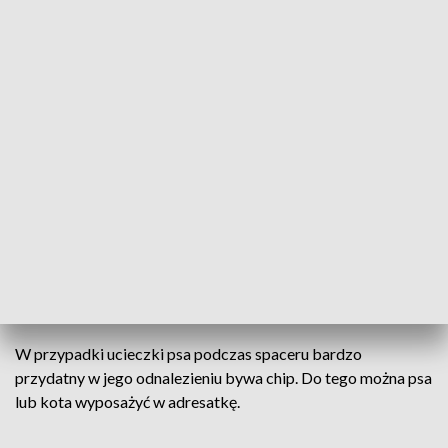
od huku. Dotyczy to nawet psów, które były na smyczy.
Eksperci radzą, by podczas sylwestrowych spacerów zawsze
trzymać psa na smyczy i nie zakładać, że pies nie reaguje na
wystrzały. Z kolei będąc domu, jeśli wiemy, że zwierzę źle
znosi hałasy, zamknijmy okna, zasłońmy rolety, zasłony,
żaluzje. Należy też zachowywać się naturalnie - zwierzęta
doskonale wyczuwają bowiem nasz nastrój. Jeśli pupil ma w
domu swój ulubiony kąt, kryjówkę - zostawmy mu dostęp do
tego miejsca. W niektórych przypadkach możemy podać
zwierzęciu leki, ale tylko po wcześniejszej konsultacji z
weterynarzem. Warto też wspierać psa głaskaniem i głosem
zwłaszcza, jeśli samo szuka takiej pomocy.
W przypadki ucieczki psa podczas spaceru bardzo
przydatny w jego odnalezieniu bywa chip. Do tego można psa
lub kota wyposażyć w adresatkę.