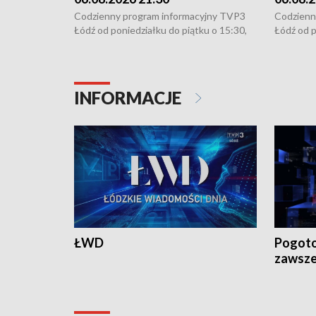
Codzienny program informacyjny TVP3
Codzienn
Łódź od poniedziałku do piątku o 15:30,
Łódź od p
16:30, 18:30 i 21:30. W weekendy o
16:30, 18
18:30 i 21:30.
18:30 i 2
INFORMACJE
ŁWD
Pogoto
zawsze