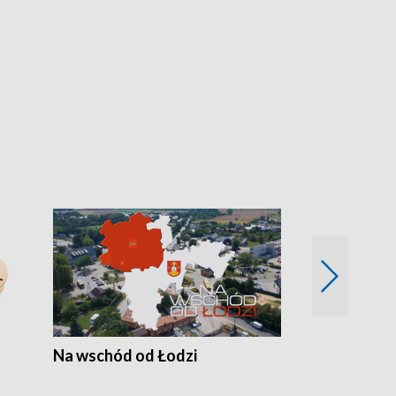
Na wschód od Łodzi
Zimowe szal
Polski