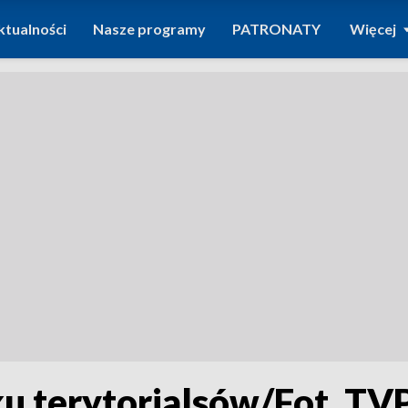
ktualności
Nasze programy
PATRONATY
Więcej
 terytorialsów/Fot. TV