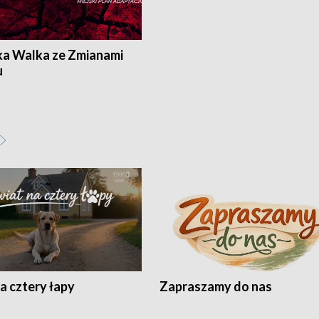
ka Walka ze Zmianami
u
a cztery łapy
Zapraszamy do nas