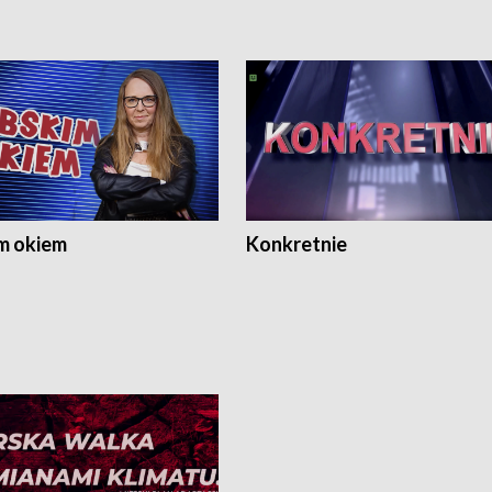
m okiem
Konkretnie