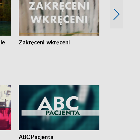
nie
Zakręceni, wkręceni
Skarby Łodzi
ABC Pacjenta