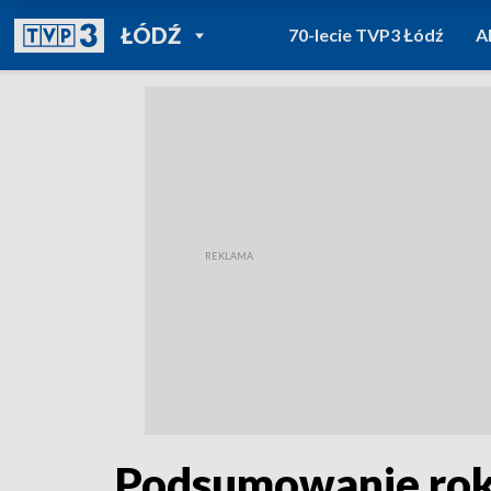
POWRÓT DO
ŁÓDŹ
70-lecie TVP3 Łódź
A
TVP REGIONY
Podsumowanie roku