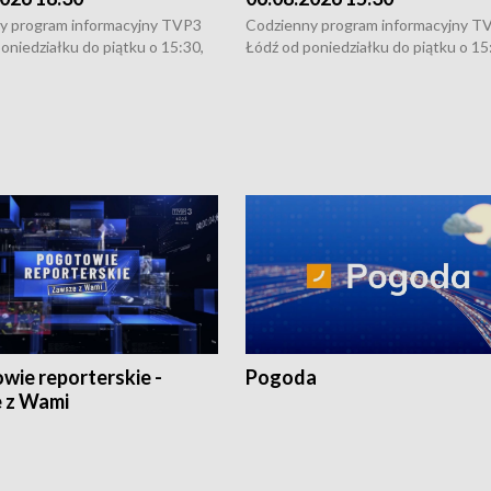
y program informacyjny TVP3
Codzienny program informacyjny T
oniedziałku do piątku o 15:30,
Łódź od poniedziałku do piątku o 15
:30 i 21:30. W weekendy o
16:30, 18:30 i 21:30. W weekendy o
1:30.
18:30 i 21:30.
wie reporterskie -
Pogoda
 z Wami