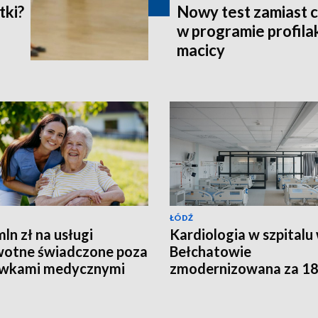
tki?
Nowy test zamiast c
w programie profilak
macicy
ŁÓDŹ
mln zł na usługi
Kardiologia w szpitalu
otne świadczone poza
Bełchatowie
ówkami medycznymi
zmodernizowana za 18
zł