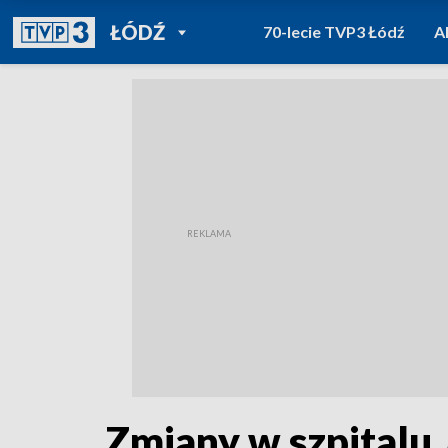
POWRÓT DO
ŁÓDŹ
70-lecie TVP3 Łódź
A
TVP REGIONY
Zmiany w szpitalu 