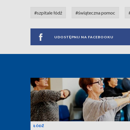
#szpitale łódź
#świąteczna pomoc
UDOSTĘPNIJ NA FACEBOOKU
ŁÓDŹ