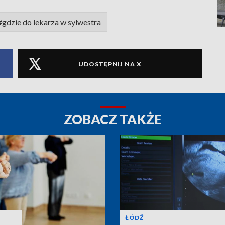
#gdzie do lekarza w sylwestra
UDOSTĘPNIJ NA X
ZOBACZ TAKŻE
ŁÓDŹ