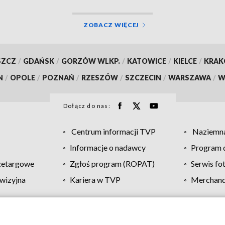
ZOBACZ WIĘCEJ
SZCZ
/
GDAŃSK
/
GORZÓW WLKP.
/
KATOWICE
/
KIELCE
/
KRA
N
/
OPOLE
/
POZNAŃ
/
RZESZÓW
/
SZCZECIN
/
WARSZAWA
/
W
Dołącz do nas:
Centrum informacji TVP
Naziemna
Informacje o nadawcy
Program d
zetargowe
Zgłoś program (ROPAT)
Serwis fo
wizyjna
Kariera w TVP
Merchandi