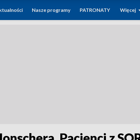
ktualności
Nasze programy
PATRONATY
Więcej
Jonschera. Pacjenci z SO