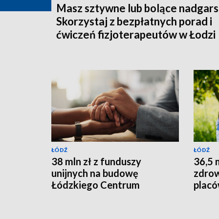
Masz sztywne lub bolące nadgars
Skorzystaj z bezpłatnych porad i
ćwiczeń fizjoterapeutów w Łodzi
ŁÓDŹ
ŁÓDŹ
38 mln zł z funduszy
36,5 
unijnych na budowę
zdrow
Łódzkiego Centrum
plac
Neuropsychiatrii