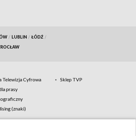
KÓW
/
LUBLIN
/
ŁÓDŹ
/
ROCŁAW
 Telewizja Cyfrowa
Sklep TVP
la prasy
tograficzny
sing (znaki)