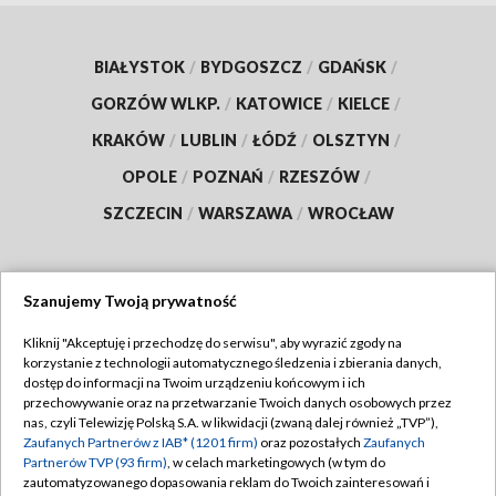
BIAŁYSTOK
/
BYDGOSZCZ
/
GDAŃSK
/
GORZÓW WLKP.
/
KATOWICE
/
KIELCE
/
KRAKÓW
/
LUBLIN
/
ŁÓDŹ
/
OLSZTYN
/
OPOLE
/
POZNAŃ
/
RZESZÓW
/
SZCZECIN
/
WARSZAWA
/
WROCŁAW
Szanujemy Twoją prywatność
Dołącz do nas:
Kliknij "Akceptuję i przechodzę do serwisu", aby wyrazić zgody na
korzystanie z technologii automatycznego śledzenia i zbierania danych,
TVP
dostęp do informacji na Twoim urządzeniu końcowym i ich
Abonament TVP
przechowywanie oraz na przetwarzanie Twoich danych osobowych przez
Regulamin TVP
nas, czyli Telewizję Polską S.A. w likwidacji (zwaną dalej również „TVP”),
Emisja w TVP
Zaufanych Partnerów z IAB* (1201 firm)
oraz pozostałych
Zaufanych
Polityka prywatności
Partnerów TVP (93 firm)
, w celach marketingowych (w tym do
Centrum informacji TVP
Moje zgody
zautomatyzowanego dopasowania reklam do Twoich zainteresowań i