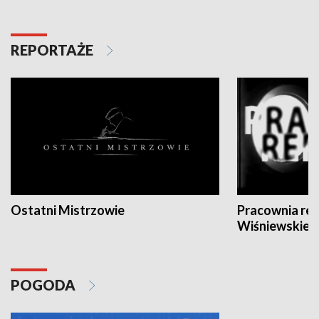
REPORTAŻE
Ostatni Mistrzowie
Pracownia re
Wiśniewskieg
POGODA