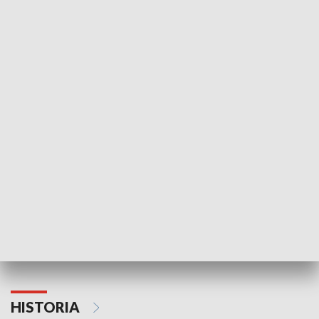
Idź się zbadaj
Nie poddaję si
GOSPODARKA
Strefa biznesu
HISTORIA