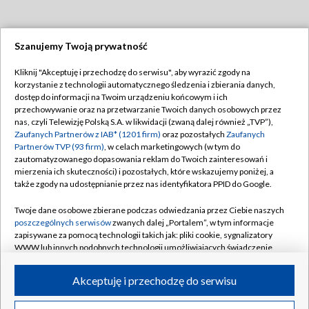
Szanujemy Twoją prywatność
Dołącz do nas:
Kliknij "Akceptuję i przechodzę do serwisu", aby wyrazić zgody na
korzystanie z technologii automatycznego śledzenia i zbierania danych,
TVP
dostęp do informacji na Twoim urządzeniu końcowym i ich
Abonament TVP
przechowywanie oraz na przetwarzanie Twoich danych osobowych przez
Regulamin TVP
nas, czyli Telewizję Polską S.A. w likwidacji (zwaną dalej również „TVP”),
Emisja w TVP
Zaufanych Partnerów z IAB* (1201 firm)
oraz pozostałych
Zaufanych
Polityka prywatności
Partnerów TVP (93 firm)
, w celach marketingowych (w tym do
Centrum informacji TVP
Moje zgody
zautomatyzowanego dopasowania reklam do Twoich zainteresowań i
mierzenia ich skuteczności) i pozostałych, które wskazujemy poniżej, a
Naziemna Telewizja Cyfrowa
Pomoc
także zgody na udostępnianie przez nas identyfikatora PPID do Google.
Sklep TVP
Biuro reklamy
Twoje dane osobowe zbierane podczas odwiedzania przez Ciebie naszych
Rada Programowa
poszczególnych serwisów
zwanych dalej „Portalem”, w tym informacje
Kontakt
zapisywane za pomocą technologii takich jak: pliki cookie, sygnalizatory
System NOS
WWW lub innych podobnych technologii umożliwiających świadczenie
dopasowanych i bezpiecznych usług, personalizację treści oraz reklam,
Informacje o nadawcy
Kanały
udostępnianie funkcji mediów społecznościowych oraz analizowanie
Akceptuję i przechodzę do serwisu
ruchu w Internecie.
Program dla prasy
©2026 Telewizja Polska S.A. w likwidacji
Biuro Reklamy