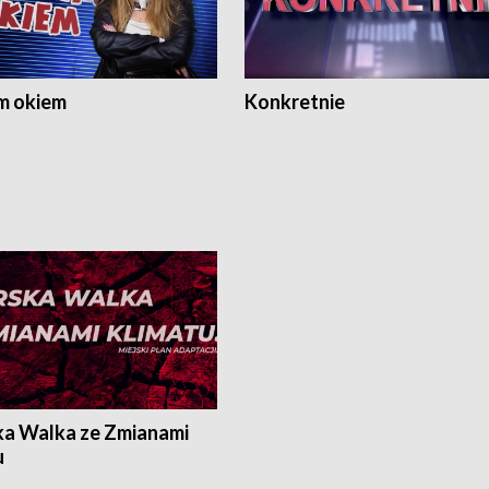
m okiem
Konkretnie
ka Walka ze Zmianami
u