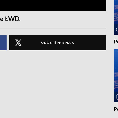
ie ŁWD.
P
UDOSTĘPNIJ NA X
P