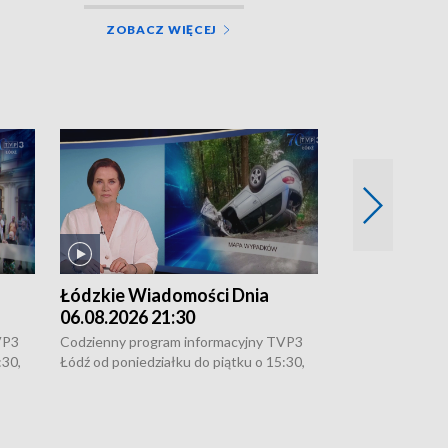
ZOBACZ WIĘCEJ
Łódzkie Wiadomości Dnia
Łódzkie Wia
06.08.2026 21:30
06.08.2026 1
VP3
Codzienny program informacyjny TVP3
Codzienny progr
:30,
Łódź od poniedziałku do piątku o 15:30,
Łódź od poniedzi
16:30, 18:30 i 21:30. W weekendy o
16:30, 18:30 i 2
18:30 i 21:30.
18:30 i 21:30.