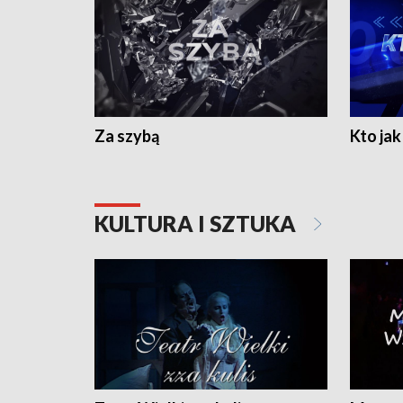
Za szybą
Kto jak 
KULTURA I SZTUKA