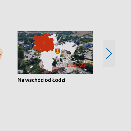
Na wschód od Łodzi
Zimowe szal
Polski