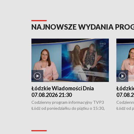
NAJNOWSZE WYDANIA PR
Łódzkie Wiadomości Dnia
Łódzki
07.08.2026 21:30
07.08.2
Codzienny program informacyjny TVP3
Codzienn
Łódź od poniedziałku do piątku o 15:30,
Łódź od p
16:30, 18:30 i 21:30. W weekendy o
16:30, 18
18:30 i 21:30.
18:30 i 2