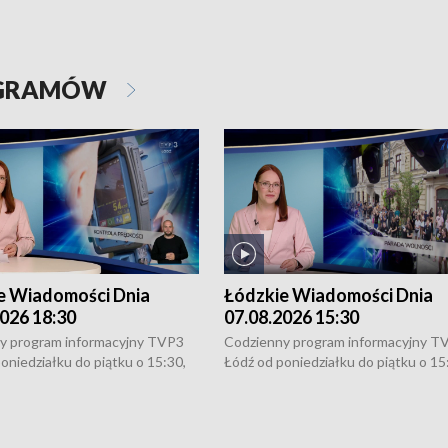
OGRAMÓW
e Wiadomości Dnia
Łódzkie Wiadomości Dnia
026 18:30
07.08.2026 15:30
y program informacyjny TVP3
Codzienny program informacyjny T
oniedziałku do piątku o 15:30,
Łódź od poniedziałku do piątku o 15
:30 i 21:30. W weekendy o
16:30, 18:30 i 21:30. W weekendy o
1:30.
18:30 i 21:30.