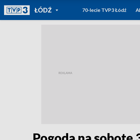
POWRÓT DO
ŁÓDŹ
70-lecie TVP3 Łódź
A
TVP REGIONY
Pogoda na sobotę 