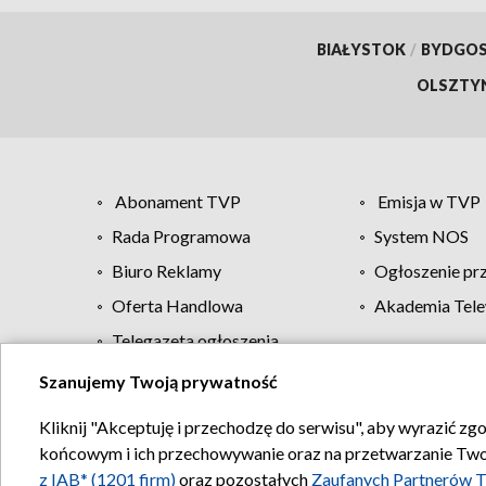
BIAŁYSTOK
/
BYDGO
OLSZTY
Abonament TVP
Emisja w TVP
Rada Programowa
System NOS
Biuro Reklamy
Ogłoszenie pr
Oferta Handlowa
Akademia Tele
Telegazeta ogłoszenia
Szanujemy Twoją prywatność
Regulamin TVP
Kliknij "Akceptuję i przechodzę do serwisu", aby wyrazić zg
końcowym i ich przechowywanie oraz na przetwarzanie Twoich
z IAB* (1201 firm)
oraz pozostałych
Zaufanych Partnerów T