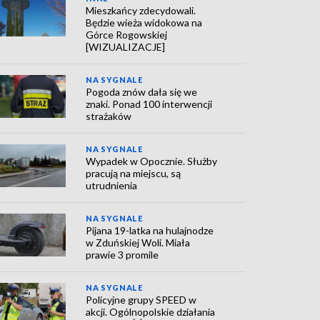
Mieszkańcy zdecydowali.
Będzie wieża widokowa na
Górce Rogowskiej
[WIZUALIZACJE]
NA SYGNALE
Pogoda znów dała się we
znaki. Ponad 100 interwencji
strażaków
NA SYGNALE
Wypadek w Opocznie. Służby
pracują na miejscu, są
utrudnienia
NA SYGNALE
Pijana 19-latka na hulajnodze
w Zduńskiej Woli. Miała
prawie 3 promile
NA SYGNALE
Policyjne grupy SPEED w
akcji. Ogólnopolskie działania