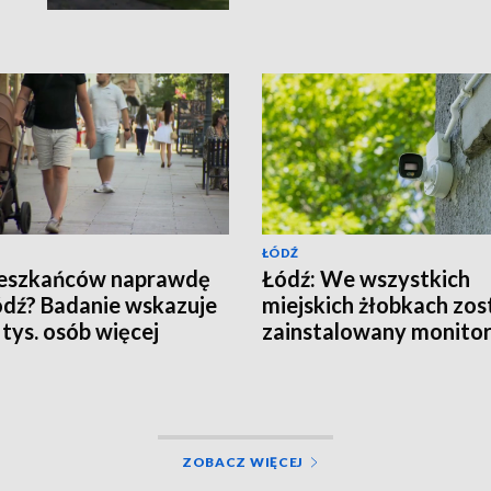
ŁÓDŹ
ieszkańców naprawdę
Łódź: We wszystkich
dź? Badanie wskazuje
miejskich żłobkach zos
 tys. osób więcej
zainstalowany monitor
ZOBACZ WIĘCEJ