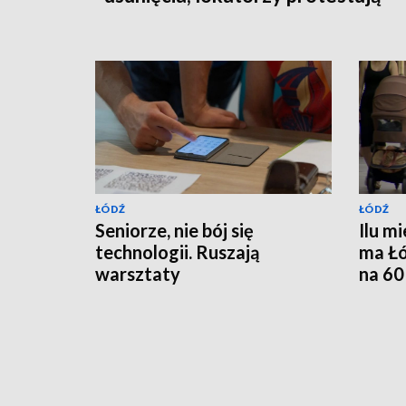
ŁÓDŹ
ŁÓDŹ
Seniorze, nie bój się
Ilu m
technologii. Ruszają
ma Łó
warsztaty
na 60