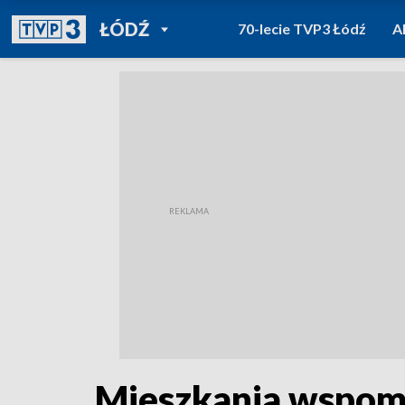
POWRÓT DO
ŁÓDŹ
70-lecie TVP3 Łódź
A
TVP REGIONY
Mieszkania wspom