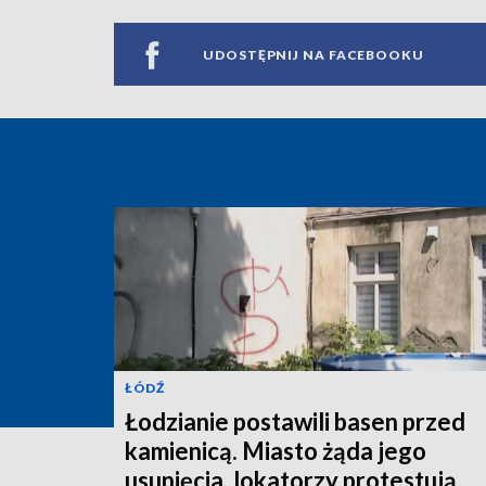
UDOSTĘPNIJ NA FACEBOOKU
ŁÓDŹ
Łodzianie postawili basen przed
kamienicą. Miasto żąda jego
usunięcia, lokatorzy protestują