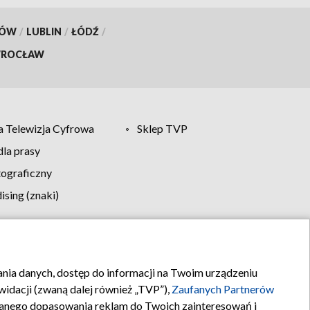
KÓW
/
LUBLIN
/
ŁÓDŹ
/
ROCŁAW
 Telewizja Cyfrowa
Sklep TVP
la prasy
tograficzny
sing (znaki)
klamy
Kontakt
rania danych, dostęp do informacji na Twoim urządzeniu
idacji (zwaną dalej również „TVP”),
Zaufanych Partnerów
anego dopasowania reklam do Twoich zainteresowań i