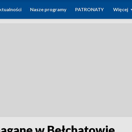
ktualności
Nasze programy
PATRONATY
Więcej
agane w Bełchatowie