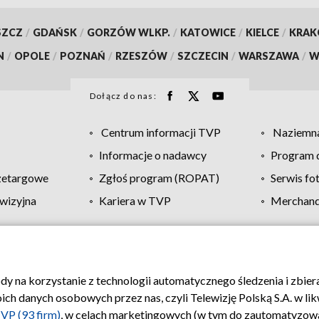
SZCZ
/
GDAŃSK
/
GORZÓW WLKP.
/
KATOWICE
/
KIELCE
/
KRA
N
/
OPOLE
/
POZNAŃ
/
RZESZÓW
/
SZCZECIN
/
WARSZAWA
/
W
Dołącz do nas:
Centrum informacji TVP
Naziemna
Informacje o nadawcy
Program d
zetargowe
Zgłoś program (ROPAT)
Serwis fo
wizyjna
Kariera w TVP
Merchandi
Polityka prywatności
Moje zgody
Pomoc
Biuro re
ody na korzystanie z technologii automatycznego śledzenia i zbie
 danych osobowych przez nas, czyli Telewizję Polską S.A. w likw
VP (93 firm)
, w celach marketingowych (w tym do zautomatyzow