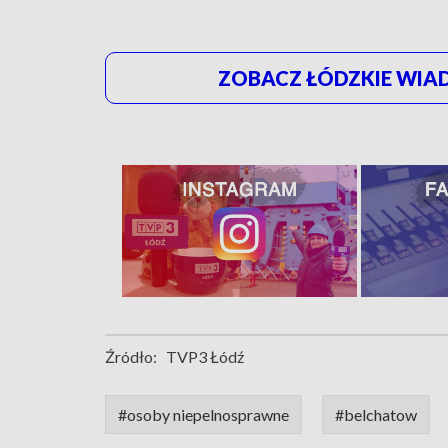
ZOBACZ ŁÓDZKIE WIAD
Źródło:
TVP3 Łódź
#osoby niepelnosprawne
#belchatow