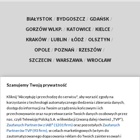
BIAŁYSTOK
/
BYDGOSZCZ
/
GDAŃSK
/
GORZÓW WLKP.
/
KATOWICE
/
KIELCE
/
KRAKÓW
/
LUBLIN
/
ŁÓDŹ
/
OLSZTYN
/
OPOLE
/
POZNAŃ
/
RZESZÓW
/
SZCZECIN
/
WARSZAWA
/
WROCŁAW
Szanujemy Twoją prywatność
Dołącz do nas:
Kliknij "Akceptuję i przechodzę do serwisu", aby wyrazić zgody na
korzystanie z technologii automatycznego śledzenia i zbierania danych,
TVP
dostęp do informacji na Twoim urządzeniu końcowym i ich
Abonament TVP
przechowywanie oraz na przetwarzanie Twoich danych osobowych przez
Regulamin TVP
nas, czyli Telewizję Polską S.A. w likwidacji (zwaną dalej również „TVP”),
Emisja w TVP
Zaufanych Partnerów z IAB* (1201 firm)
oraz pozostałych
Zaufanych
Polityka prywatności
Partnerów TVP (93 firm)
, w celach marketingowych (w tym do
Centrum informacji TVP
Moje zgody
zautomatyzowanego dopasowania reklam do Twoich zainteresowań i