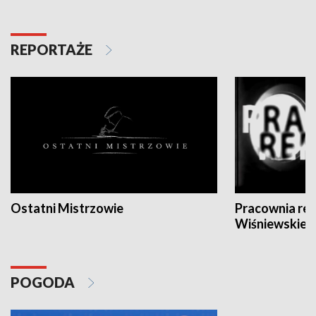
REPORTAŻE
Ostatni Mistrzowie
Pracownia re
Wiśniewskieg
POGODA