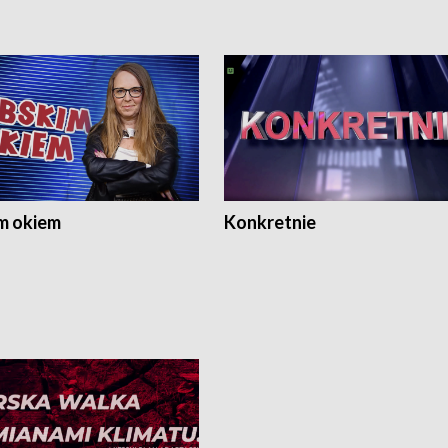
m okiem
Konkretnie