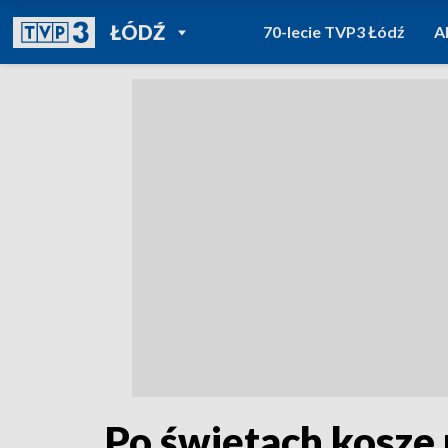
POWRÓT DO
ŁÓDŹ
70-lecie TVP3 Łódź
A
TVP REGIONY
Po świętach kosze 