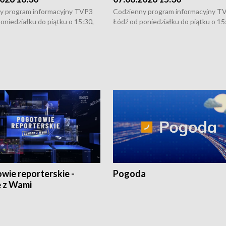
y program informacyjny TVP3
Codzienny program informacyjny T
oniedziałku do piątku o 15:30,
Łódź od poniedziałku do piątku o 15
:30 i 21:30. W weekendy o
16:30, 18:30 i 21:30. W weekendy o
1:30.
18:30 i 21:30.
wie reporterskie -
Pogoda
 z Wami