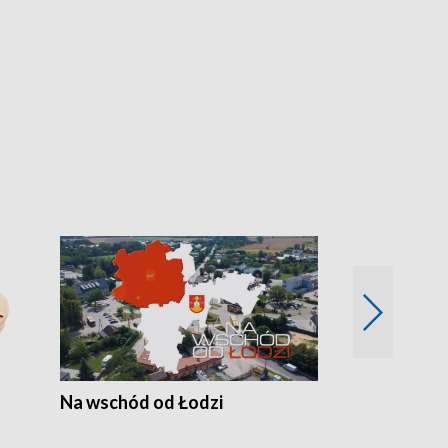
Na wschód od Łodzi
Zimowe szal
Polski