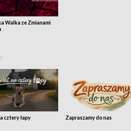
ka Walka ze Zmianami
u
a cztery łapy
Zapraszamy do nas