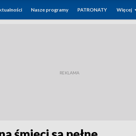
ktualności
Nasze programy
PATRONATY
Więcej
na śmieci są pełne