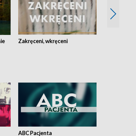
nie
Zakręceni, wkręceni
Skarby Łodzi
ABC Pacjenta