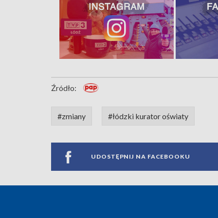
Źródło:
#zmiany
#łódzki kurator oświaty
UDOSTĘPNIJ NA FACEBOOKU