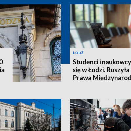
ŁÓDŹ
0
Studenci i naukowcy
ia
się w Łodzi. Ruszyła
Prawa Międzynaro