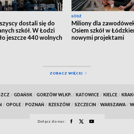
ŁÓDŹ
szyscy dostali się do
Miliony dla zawodówek
nych szkół. W Łodzi
Osiem szkół w Łódzkie
ło jeszcze 440 wolnych
nowymi projektami
c
ZOBACZ WIĘCEJ
SZCZ
/
GDAŃSK
/
GORZÓW WLKP.
/
KATOWICE
/
KIELCE
/
KRA
N
/
OPOLE
/
POZNAŃ
/
RZESZÓW
/
SZCZECIN
/
WARSZAWA
/
W
Dołącz do nas: