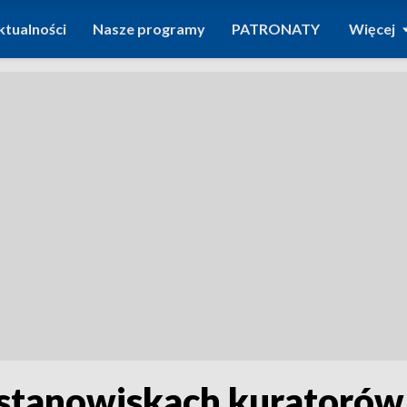
ktualności
Nasze programy
PATRONATY
Więcej
 stanowiskach kuratorów