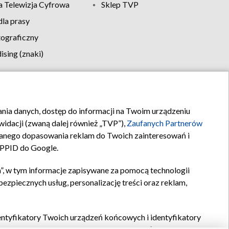
 Telewizja Cyfrowa
Sklep TVP
la prasy
tograficzny
sing (znaki)
klamy
Kontakt
rania danych, dostęp do informacji na Twoim urządzeniu
idacji (zwaną dalej również „TVP”),
Zaufanych Partnerów
anego dopasowania reklam do Twoich zainteresowań i
a PPID do Google.
”, w tym informacje zapisywane za pomocą technologii
zpiecznych usług, personalizację treści oraz reklam,
identyfikatory Twoich urządzeń końcowych i identyfikatory