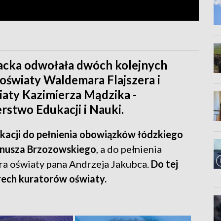
acka odwołała dwóch kolejnych
oświaty Waldemara Flajszera i
iaty Kazimierza Mądzika -
stwo Edukacji i Nauki.
ukacji do pełnienia obowiązków łódzkiego
anusza Brzozowskiego
, a do pełnienia
a oświaty pana Andrzeja Jakubca.
Do tej
rech kuratorów oświaty.