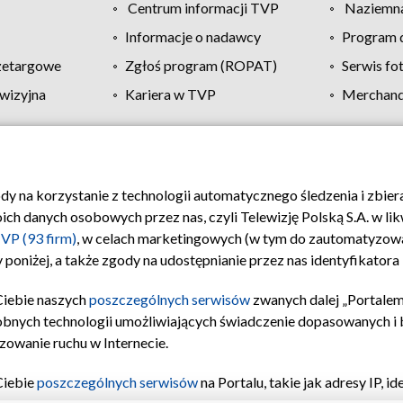
Centrum informacji TVP
Naziemna
Informacje o nadawcy
Program d
zetargowe
Zgłoś program (ROPAT)
Serwis fo
wizyjna
Kariera w TVP
Merchandi
Polityka prywatności
Moje zgody
Pomoc
Biuro re
ody na korzystanie z technologii automatycznego śledzenia i zbie
 danych osobowych przez nas, czyli Telewizję Polską S.A. w likw
VP (93 firm)
, w celach marketingowych (w tym do zautomatyzow
 poniżej, a także zgody na udostępnianie przez nas identyfikator
Ciebie naszych
poszczególnych serwisów
zwanych dalej „Portalem
obnych technologii umożliwiających świadczenie dopasowanych i be
zowanie ruchu w Internecie.
Ciebie
poszczególnych serwisów
na Portalu, takie jak adresy IP, 