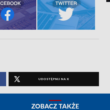
UDOSTĘPNIJ NA X
ZOBACZ TAKŻE