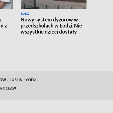
ŁÓDŹ
.
Nowy system dyżurów w
m z
przedszkolach w Łodzi. Nie
wszystkie dzieci dostały
miejsca
KÓW
/
LUBLIN
/
ŁÓDŹ
/
ROCŁAW