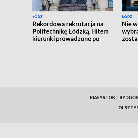
ŁÓDŹ
ŁÓDŹ
Rekordowa rekrutacja na
Nie w
Politechnikę Łódzką. Hitem
wybra
kierunki prowadzone po
zosta
angielsku
miejs
BIAŁYSTOK
/
BYDGO
OLSZTY