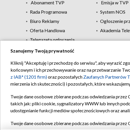
Abonament TVP
Emisja w TVP
Rada Programowa
System NOS
Biuro Reklamy
Ogłoszenie pr
Oferta Handlowa
Akademia Tele
Telegazeta ogłoszenia
Szanujemy Twoją prywatność
Regulamin TVP
Kliknij "Akceptuję i przechodzę do serwisu", aby wyrazić zg
końcowym i ich przechowywanie oraz na przetwarzanie Twoich
z IAB* (1201 firm)
oraz pozostałych
Zaufanych Partnerów T
mierzenia ich skuteczności) i pozostałych, które wskazujemy
Twoje dane osobowe zbierane podczas odwiedzania przez 
takich jak: pliki cookie, sygnalizatory WWW lub innych pod
udostępnianie funkcji mediów społecznościowych oraz anali
Twoje dane osobowe zbierane podczas odwiedzania przez 