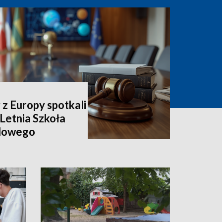
 z Europy spotkali
 Letnia Szkoła
dowego