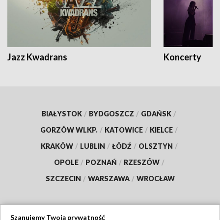
Jazz Kwadrans
Koncerty
BIAŁYSTOK
/
BYDGOSZCZ
/
GDAŃSK
/
GORZÓW WLKP.
/
KATOWICE
/
KIELCE
/
KRAKÓW
/
LUBLIN
/
ŁÓDŹ
/
OLSZTYN
/
OPOLE
/
POZNAŃ
/
RZESZÓW
/
SZCZECIN
/
WARSZAWA
/
WROCŁAW
Szanujemy Twoją prywatność