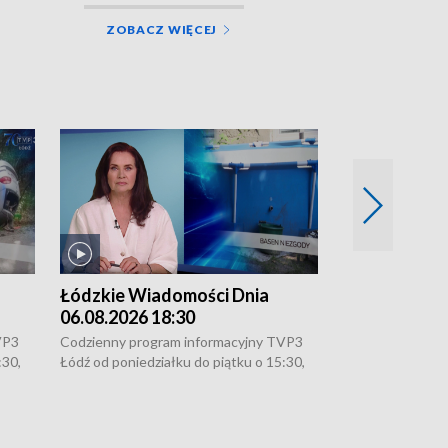
ZOBACZ WIĘCEJ
Łódzkie Wiadomości Dnia
Łódzkie Wia
06.08.2026 18:30
06.08.2026 1
VP3
Codzienny program informacyjny TVP3
Codzienny progr
:30,
Łódź od poniedziałku do piątku o 15:30,
Łódź od poniedzi
16:30, 18:30 i 21:30. W weekendy o
16:30, 18:30 i 2
18:30 i 21:30.
18:30 i 21:30.