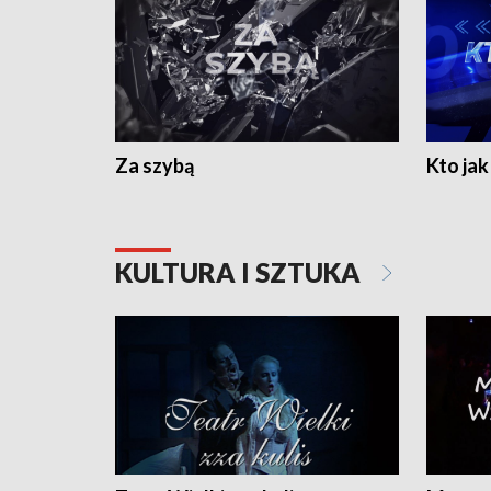
Za szybą
Kto jak 
KULTURA I SZTUKA