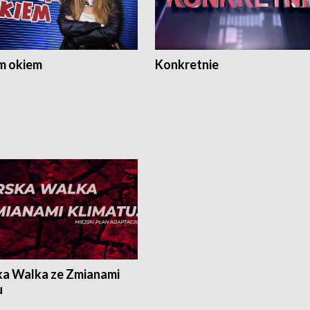
m okiem
Konkretnie
ka Walka ze Zmianami
u