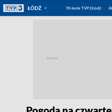
POWRÓT DO
ŁÓDŹ
70-lecie TVP3 Łódź
A
TVP REGIONY
Pogoda na czwarte