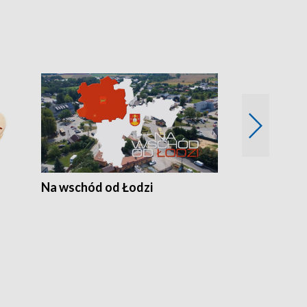
Na wschód od Łodzi
Zimowe szal
Polski