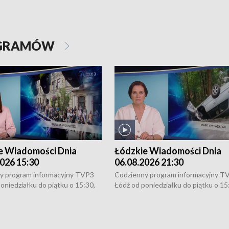
OGRAMÓW
e Wiadomości Dnia
Łódzkie Wiadomości Dnia
026 15:30
06.08.2026 21:30
y program informacyjny TVP3
Codzienny program informacyjny T
oniedziałku do piątku o 15:30,
Łódź od poniedziałku do piątku o 15
:30 i 21:30. W weekendy o
16:30, 18:30 i 21:30. W weekendy o
1:30.
18:30 i 21:30.