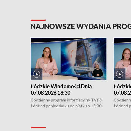
NAJNOWSZE WYDANIA PR
Łódzkie Wiadomości Dnia
Łódzki
07.08.2026 18:30
07.08.2
Codzienny program informacyjny TVP3
Codzienn
Łódź od poniedziałku do piątku o 15:30,
Łódź od p
16:30, 18:30 i 21:30. W weekendy o
16:30, 18
18:30 i 21:30.
18:30 i 2