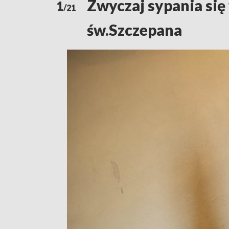
Zwyczaj sypania się
1
/21
św.Szczepana