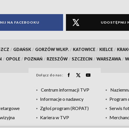
NIJ NA FACEBOOKU
UDOSTĘPNIJ 
SZCZ
/
GDAŃSK
/
GORZÓW WLKP.
/
KATOWICE
/
KIELCE
/
KRA
N
/
OPOLE
/
POZNAŃ
/
RZESZÓW
/
SZCZECIN
/
WARSZAWA
/
W
Dołącz do nas:
Centrum informacji TVP
Naziemna
Informacje o nadawcy
Program d
zetargowe
Zgłoś program (ROPAT)
Serwis fo
wizyjna
Kariera w TVP
Merchandi