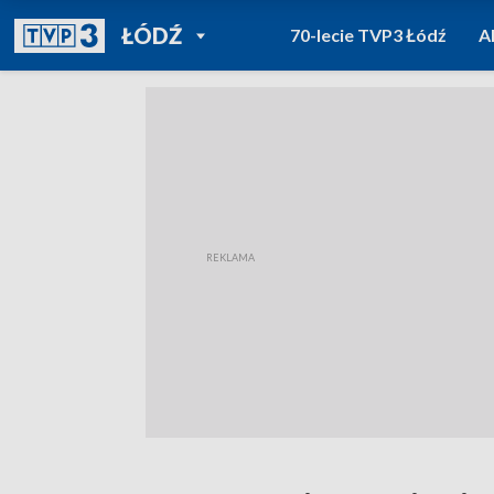
POWRÓT DO
ŁÓDŹ
70-lecie TVP3 Łódź
A
TVP REGIONY