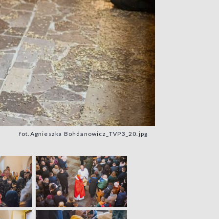
fot.Agnieszka Bohdanowicz_TVP3_20.jpg