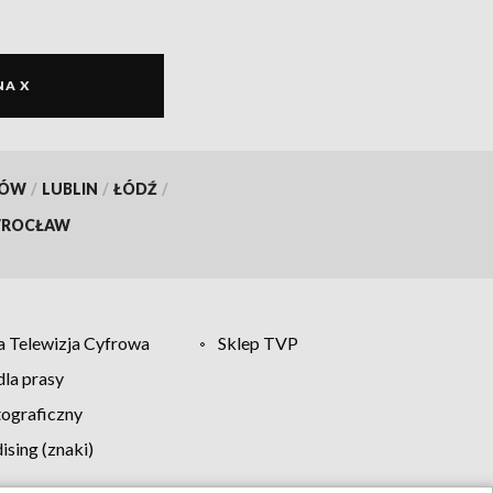
NA X
KÓW
/
LUBLIN
/
ŁÓDŹ
/
ROCŁAW
 Telewizja Cyfrowa
Sklep TVP
la prasy
tograficzny
sing (znaki)