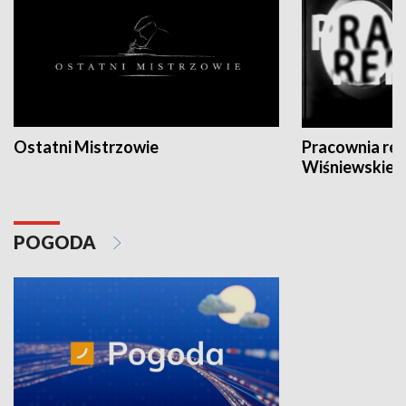
Ostatni Mistrzowie
Pracownia re
Wiśniewskieg
POGODA