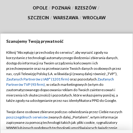
OPOLE
/
POZNAŃ
/
RZESZÓW
/
SZCZECIN
/
WARSZAWA
/
WROCŁAW
Szanujemy Twoją prywatność
Dołącz do nas:
Kliknij "Akceptuję i przechodzę do serwisu", aby wyrazić zgody na
korzystanie z technologii automatycznego śledzenia i zbierania danych,
TVP
dostęp do informacji na Twoim urządzeniu końcowym i ich
Abonament TVP
przechowywanie oraz na przetwarzanie Twoich danych osobowych przez
Regulamin TVP
nas, czyli Telewizję Polską S.A. w likwidacji (zwaną dalej również „TVP”),
Emisja w TVP
Zaufanych Partnerów z IAB* (1201 firm)
oraz pozostałych
Zaufanych
Polityka prywatności
Partnerów TVP (93 firm)
, w celach marketingowych (w tym do
Centrum informacji TVP
Moje zgody
zautomatyzowanego dopasowania reklam do Twoich zainteresowań i
mierzenia ich skuteczności) i pozostałych, które wskazujemy poniżej, a
Naziemna Telewizja Cyfrowa
Pomoc
także zgody na udostępnianie przez nas identyfikatora PPID do Google.
Sklep TVP
Biuro reklamy
Twoje dane osobowe zbierane podczas odwiedzania przez Ciebie naszych
Rada Programowa
poszczególnych serwisów
zwanych dalej „Portalem”, w tym informacje
Kontakt
zapisywane za pomocą technologii takich jak: pliki cookie, sygnalizatory
System NOS
WWW lub innych podobnych technologii umożliwiających świadczenie