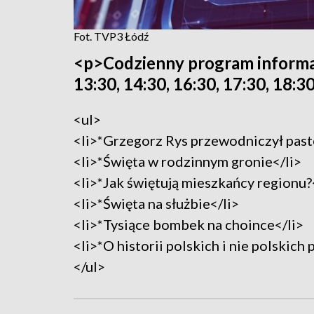
Fot. TVP3 Łódź
<p>Codzienny program informac
13:30, 14:30, 16:30, 17:30, 18:30
<ul>
<li>*Grzegorz Rys przewodniczył past
<li>*Święta w rodzinnym gronie</li>
<li>*Jak świętują mieszkańcy regionu?
<li>*Święta na służbie</li>
<li>*Tysiące bombek na choince</li>
<li>*O historii polskich i nie polskic
</ul>