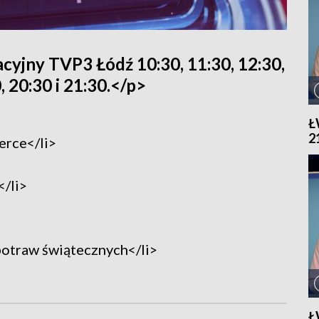
yjny TVP3 Łódź 10:30, 11:30, 12:30,
, 20:30 i 21:30.</p>
Ł
2
erce</li>
</li>
h potraw świątecznych</li>
Ł