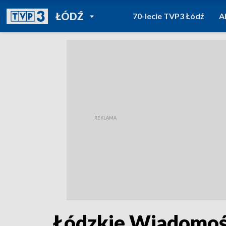
POWRÓT DO
ŁÓDŹ
70-lecie TVP3 Łódź
A
TVP REGIONY
Łódzkie Wiadomośc