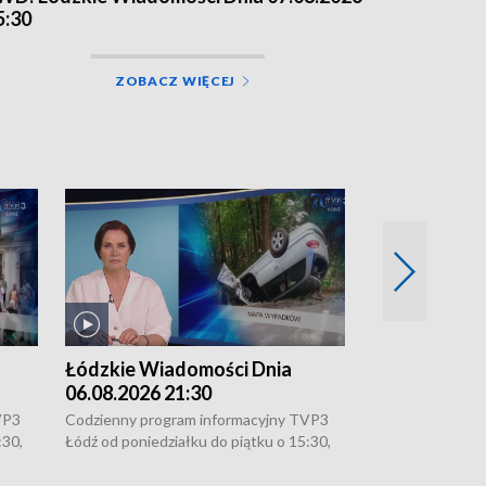
5:30
ZOBACZ WIĘCEJ
Łódzkie Wiadomości Dnia
Łódzkie Wia
06.08.2026 21:30
06.08.2026 1
VP3
Codzienny program informacyjny TVP3
Codzienny progr
:30,
Łódź od poniedziałku do piątku o 15:30,
Łódź od poniedzi
16:30, 18:30 i 21:30. W weekendy o
16:30, 18:30 i 2
18:30 i 21:30.
18:30 i 21:30.