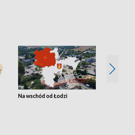
Na wschód od Łodzi
Zimowe szal
Polski