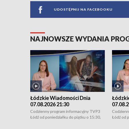
UDOSTĘPNIJ NA FACEBOOKU
NAJNOWSZE WYDANIA PR
Łódzkie Wiadomości Dnia
Łódzki
07.08.2026 21:30
07.08.2
Codzienny program informacyjny TVP3
Codzienn
Łódź od poniedziałku do piątku o 15:30,
Łódź od p
16:30, 18:30 i 21:30. W weekendy o
16:30, 18
18:30 i 21:30.
18:30 i 2