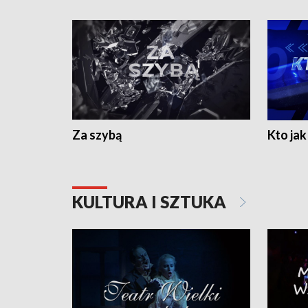
Za szybą
Kto jak 
KULTURA I SZTUKA