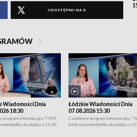
1
UDOSTĘPNIJ NA X
OGRAMÓW
e Wiadomości Dnia
Łódzkie Wiadomości Dnia
026 18:30
07.08.2026 15:30
y program informacyjny TVP3
Codzienny program informacyjny T
oniedziałku do piątku o 15:30,
Łódź od poniedziałku do piątku o 15
:30 i 21:30. W weekendy o
16:30, 18:30 i 21:30. W weekendy o
1:30.
18:30 i 21:30.