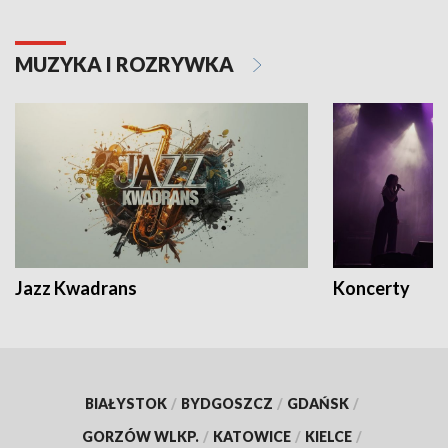
MUZYKA I ROZRYWKA
Jazz Kwadrans
Koncerty
BIAŁYSTOK
/
BYDGOSZCZ
/
GDAŃSK
/
GORZÓW WLKP.
/
KATOWICE
/
KIELCE
/