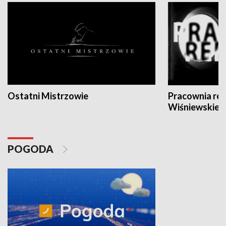
Ostatni Mistrzowie
Pracownia re
Wiśniewskieg
POGODA