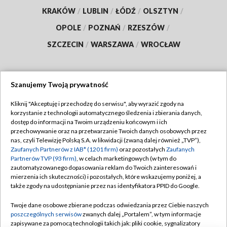
KRAKÓW
/
LUBLIN
/
ŁÓDŹ
/
OLSZTYN
/
OPOLE
/
POZNAŃ
/
RZESZÓW
/
SZCZECIN
/
WARSZAWA
/
WROCŁAW
Szanujemy Twoją prywatność
Dołącz do nas:
Kliknij "Akceptuję i przechodzę do serwisu", aby wyrazić zgody na
korzystanie z technologii automatycznego śledzenia i zbierania danych,
TVP
dostęp do informacji na Twoim urządzeniu końcowym i ich
Abonament TVP
przechowywanie oraz na przetwarzanie Twoich danych osobowych przez
Regulamin TVP
nas, czyli Telewizję Polską S.A. w likwidacji (zwaną dalej również „TVP”),
Emisja w TVP
Zaufanych Partnerów z IAB* (1201 firm)
oraz pozostałych
Zaufanych
Polityka prywatności
Partnerów TVP (93 firm)
, w celach marketingowych (w tym do
Centrum informacji TVP
Moje zgody
zautomatyzowanego dopasowania reklam do Twoich zainteresowań i
mierzenia ich skuteczności) i pozostałych, które wskazujemy poniżej, a
Naziemna Telewizja Cyfrowa
Pomoc
także zgody na udostępnianie przez nas identyfikatora PPID do Google.
Sklep TVP
Biuro reklamy
Twoje dane osobowe zbierane podczas odwiedzania przez Ciebie naszych
Rada Programowa
poszczególnych serwisów
zwanych dalej „Portalem”, w tym informacje
Kontakt
zapisywane za pomocą technologii takich jak: pliki cookie, sygnalizatory