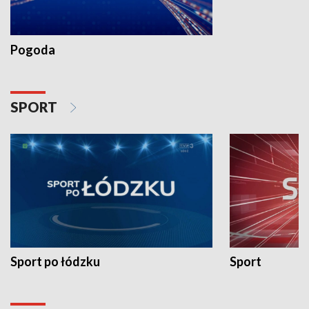
Pogoda
SPORT
Sport po łódzku
Sport