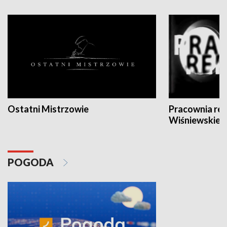
Ostatni Mistrzowie
Pracownia re
Wiśniewskieg
POGODA