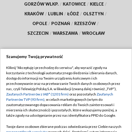
GORZÓW WLKP.
/
KATOWICE
/
KIELCE
/
KRAKÓW
/
LUBLIN
/
ŁÓDŹ
/
OLSZTYN
/
OPOLE
/
POZNAŃ
/
RZESZÓW
/
SZCZECIN
/
WARSZAWA
/
WROCŁAW
Szanujemy Twoją prywatność
Dołącz do nas:
Kliknij "Akceptuję i przechodzę do serwisu", aby wyrazić zgody na
korzystanie z technologii automatycznego śledzenia i zbierania danych,
TVP
dostęp do informacji na Twoim urządzeniu końcowym i ich
Abonament TVP
przechowywanie oraz na przetwarzanie Twoich danych osobowych przez
Regulamin TVP
nas, czyli Telewizję Polską S.A. w likwidacji (zwaną dalej również „TVP”),
Emisja w TVP
Zaufanych Partnerów z IAB* (1201 firm)
oraz pozostałych
Zaufanych
Polityka prywatności
Partnerów TVP (93 firm)
, w celach marketingowych (w tym do
Centrum informacji TVP
Moje zgody
zautomatyzowanego dopasowania reklam do Twoich zainteresowań i
mierzenia ich skuteczności) i pozostałych, które wskazujemy poniżej, a
Naziemna Telewizja Cyfrowa
Pomoc
także zgody na udostępnianie przez nas identyfikatora PPID do Google.
Sklep TVP
Biuro reklamy
Twoje dane osobowe zbierane podczas odwiedzania przez Ciebie naszych
Rada Programowa
poszczególnych serwisów
zwanych dalej „Portalem”, w tym informacje