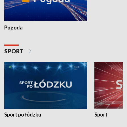
Pogoda
SPORT
Sport po łódzku
Sport