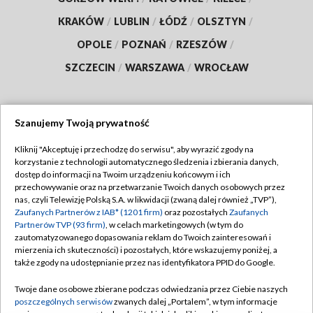
KRAKÓW
/
LUBLIN
/
ŁÓDŹ
/
OLSZTYN
/
OPOLE
/
POZNAŃ
/
RZESZÓW
/
SZCZECIN
/
WARSZAWA
/
WROCŁAW
Szanujemy Twoją prywatność
Dołącz do nas:
Kliknij "Akceptuję i przechodzę do serwisu", aby wyrazić zgody na
korzystanie z technologii automatycznego śledzenia i zbierania danych,
TVP
dostęp do informacji na Twoim urządzeniu końcowym i ich
Abonament TVP
przechowywanie oraz na przetwarzanie Twoich danych osobowych przez
Regulamin TVP
nas, czyli Telewizję Polską S.A. w likwidacji (zwaną dalej również „TVP”),
Emisja w TVP
Polityka prywatności
Zaufanych Partnerów z IAB* (1201 firm)
oraz pozostałych
Zaufanych
Partnerów TVP (93 firm)
, w celach marketingowych (w tym do
Centrum informacji TVP
Moje zgody
zautomatyzowanego dopasowania reklam do Twoich zainteresowań i
mierzenia ich skuteczności) i pozostałych, które wskazujemy poniżej, a
Naziemna Telewizja Cyfrowa
Pomoc
także zgody na udostępnianie przez nas identyfikatora PPID do Google.
Sklep TVP
Biuro reklamy
Twoje dane osobowe zbierane podczas odwiedzania przez Ciebie naszych
Rada Programowa
Kontakt
poszczególnych serwisów
zwanych dalej „Portalem”, w tym informacje