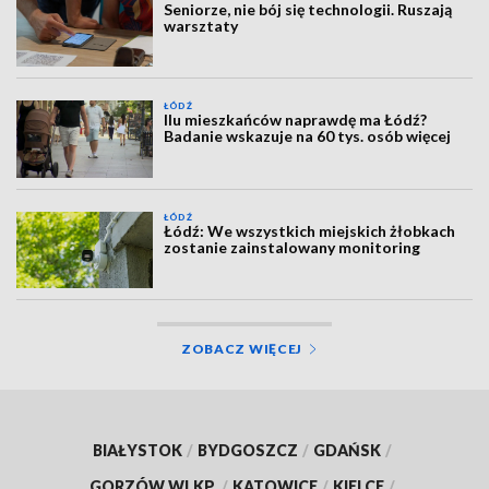
Seniorze, nie bój się technologii. Ruszają
warsztaty
ŁÓDŹ
Ilu mieszkańców naprawdę ma Łódź?
Badanie wskazuje na 60 tys. osób więcej
ŁÓDŹ
Łódź: We wszystkich miejskich żłobkach
zostanie zainstalowany monitoring
ZOBACZ WIĘCEJ
BIAŁYSTOK
/
BYDGOSZCZ
/
GDAŃSK
/
GORZÓW WLKP.
/
KATOWICE
/
KIELCE
/