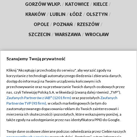
GORZÓW WLKP.
/
KATOWICE
/
KIELCE
/
KRAKÓW
/
LUBLIN
/
ŁÓDŹ
/
OLSZTYN
/
OPOLE
/
POZNAŃ
/
RZESZÓW
/
SZCZECIN
/
WARSZAWA
/
WROCŁAW
Szanujemy Twoją prywatność
Dołącz do nas:
Kliknij "Akceptuję i przechodzę do serwisu", aby wyrazić zgody na
korzystanie z technologii automatycznego śledzenia i zbierania danych,
TVP
dostęp do informacji na Twoim urządzeniu końcowym i ich
Abonament TVP
przechowywanie oraz na przetwarzanie Twoich danych osobowych przez
Regulamin TVP
nas, czyli Telewizję Polską S.A. w likwidacji (zwaną dalej również „TVP”),
Emisja w TVP
Zaufanych Partnerów z IAB* (1201 firm)
oraz pozostałych
Zaufanych
Polityka prywatności
Partnerów TVP (93 firm)
, w celach marketingowych (w tym do
Centrum informacji TVP
Moje zgody
zautomatyzowanego dopasowania reklam do Twoich zainteresowań i
mierzenia ich skuteczności) i pozostałych, które wskazujemy poniżej, a
Naziemna Telewizja Cyfrowa
Pomoc
także zgody na udostępnianie przez nas identyfikatora PPID do Google.
Sklep TVP
Biuro reklamy
Twoje dane osobowe zbierane podczas odwiedzania przez Ciebie naszych
Rada Programowa
poszczególnych serwisów
zwanych dalej „Portalem”, w tym informacje