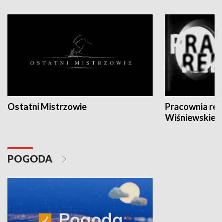
Ostatni Mistrzowie
Pracownia re
Wiśniewskieg
POGODA