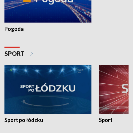
Pogoda
SPORT
Sport po łódzku
Sport