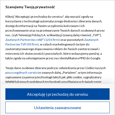
Szanujemy Twoją prywatność
Dołącz do nas:
Kliknij "Akceptuję i przechodzę do serwisu", aby wyrazić zgody na
korzystanie z technologii automatycznego śledzenia i zbierania danych,
TVP
dostęp do informacji na Twoim urządzeniu końcowym i ich
Abonament TVP
przechowywanie oraz na przetwarzanie Twoich danych osobowych przez
Regulamin TVP
nas, czyli Telewizję Polską S.A. w likwidacji (zwaną dalej również „TVP”),
Emisja w TVP
Zaufanych Partnerów z IAB* (1201 firm)
oraz pozostałych
Zaufanych
Polityka prywatności
Partnerów TVP (93 firm)
, w celach marketingowych (w tym do
Centrum informacji TVP
Moje zgody
zautomatyzowanego dopasowania reklam do Twoich zainteresowań i
mierzenia ich skuteczności) i pozostałych, które wskazujemy poniżej, a
Naziemna Telewizja Cyfrowa
Pomoc
także zgody na udostępnianie przez nas identyfikatora PPID do Google.
Sklep TVP
Biuro reklamy
Twoje dane osobowe zbierane podczas odwiedzania przez Ciebie naszych
Rada Programowa
poszczególnych serwisów
zwanych dalej „Portalem”, w tym informacje
Kontakt
zapisywane za pomocą technologii takich jak: pliki cookie, sygnalizatory
System NOS
WWW lub innych podobnych technologii umożliwiających świadczenie
dopasowanych i bezpiecznych usług, personalizację treści oraz reklam,
Informacje o nadawcy
Kanały
udostępnianie funkcji mediów społecznościowych oraz analizowanie
Akceptuję i przechodzę do serwisu
ruchu w Internecie.
Program dla prasy
©2026 Telewizja Polska S.A. w likwidacji
Biuro Reklamy
Twoje dane osobowe zbierane podczas odwiedzania przez Ciebie
Ustawienia zaawansowane
poszczególnych serwisów
na Portalu, takie jak adresy IP, identyfikatory
Ogłoszenie przetargowe
Twoich urządzeń końcowych i identyfikatory plików cookie, informacje o