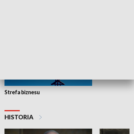
Idź się zbadaj
Nie poddaję si
GOSPODARKA
Strefa biznesu
HISTORIA