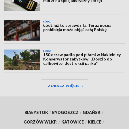
mln zł na specjalistyczny sprzęt
ŁÓDŹ
Łódź już to sprawdziła. Teraz nocna
prohibicja może objąć całą Polskę
ŁÓDŹ
150 drzew padło pod piłami w Nakielnicy.
Konserwator zabytków: „Doszło do
całkowitej destrukcji parku”
ZOBACZ WIĘCEJ
BIAŁYSTOK
/
BYDGOSZCZ
/
GDAŃSK
/
GORZÓW WLKP.
/
KATOWICE
/
KIELCE
/