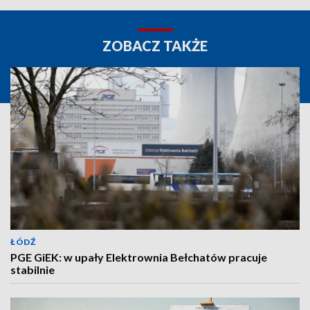
ZOBACZ TAKŻE
ŁÓDŹ
PGE GiEK: w upały Elektrownia Bełchatów pracuje
stabilnie