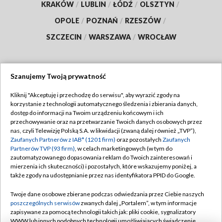
KRAKÓW
/
LUBLIN
/
ŁÓDŹ
/
OLSZTYN
/
OPOLE
/
POZNAŃ
/
RZESZÓW
/
SZCZECIN
/
WARSZAWA
/
WROCŁAW
Szanujemy Twoją prywatność
Dołącz do nas:
Kliknij "Akceptuję i przechodzę do serwisu", aby wyrazić zgody na
korzystanie z technologii automatycznego śledzenia i zbierania danych,
TVP
dostęp do informacji na Twoim urządzeniu końcowym i ich
Abonament TVP
przechowywanie oraz na przetwarzanie Twoich danych osobowych przez
Regulamin TVP
nas, czyli Telewizję Polską S.A. w likwidacji (zwaną dalej również „TVP”),
Emisja w TVP
Zaufanych Partnerów z IAB* (1201 firm)
oraz pozostałych
Zaufanych
Polityka prywatności
Partnerów TVP (93 firm)
, w celach marketingowych (w tym do
Centrum informacji TVP
Moje zgody
zautomatyzowanego dopasowania reklam do Twoich zainteresowań i
mierzenia ich skuteczności) i pozostałych, które wskazujemy poniżej, a
Naziemna Telewizja Cyfrowa
Pomoc
także zgody na udostępnianie przez nas identyfikatora PPID do Google.
Sklep TVP
Biuro reklamy
Twoje dane osobowe zbierane podczas odwiedzania przez Ciebie naszych
Rada Programowa
poszczególnych serwisów
zwanych dalej „Portalem”, w tym informacje
Kontakt
zapisywane za pomocą technologii takich jak: pliki cookie, sygnalizatory
System NOS
WWW lub innych podobnych technologii umożliwiających świadczenie