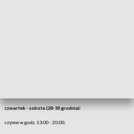
godz. 14:30 - 15:30;
godz. 16:00 - 17:00;
godz. 17:30 - 18:00;
godz. 19:00 - 20:00;
niedziela - poniedziałek (24-25 grudnia): nieczynne;
wtorek - środa (26-27 grudnia):
czynne w godz. 09:00 - 20:30 - ślizgawki według
harmonogramu weekendowego;
czwartek - sobota (28-30 grudnia):
czynne w godz. 13:00 - 20:00;