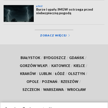
ŁÓDŹ
Burze i upały. IMGW ostrzega przed
niebezpieczną pogodą
ZOBACZ WIĘCEJ
BIAŁYSTOK
/
BYDGOSZCZ
/
GDAŃSK
/
GORZÓW WLKP.
/
KATOWICE
/
KIELCE
/
KRAKÓW
/
LUBLIN
/
ŁÓDŹ
/
OLSZTYN
/
OPOLE
/
POZNAŃ
/
RZESZÓW
/
SZCZECIN
/
WARSZAWA
/
WROCŁAW