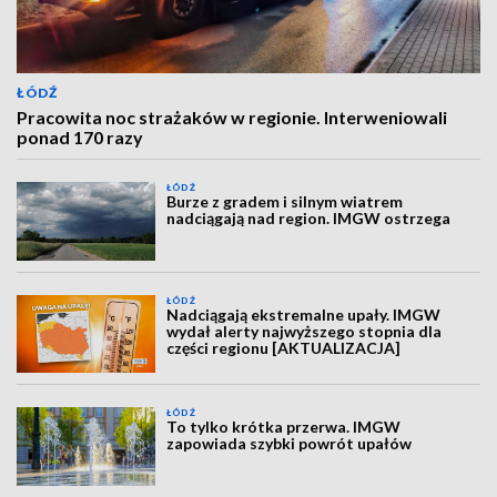
ŁÓDŹ
Pracowita noc strażaków w regionie. Interweniowali
ponad 170 razy
ŁÓDŹ
Burze z gradem i silnym wiatrem
nadciągają nad region. IMGW ostrzega
ŁÓDŹ
Nadciągają ekstremalne upały. IMGW
wydał alerty najwyższego stopnia dla
części regionu [AKTUALIZACJA]
ŁÓDŹ
To tylko krótka przerwa. IMGW
zapowiada szybki powrót upałów