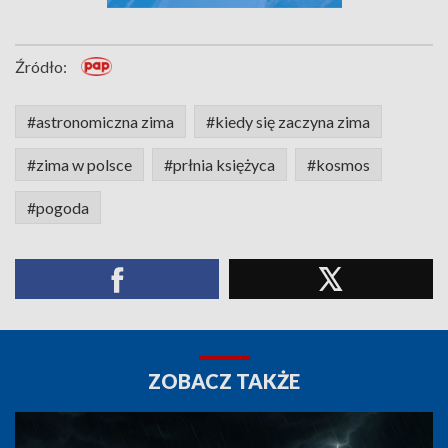
Źródło:
#astronomiczna zima
#kiedy się zaczyna zima
#zima w polsce
#prłnia księżyca
#kosmos
#pogoda
ZOBACZ TAKŻE