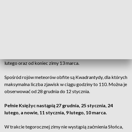
Natomiast już na samym początku zimy zobaczymy
wieczorem wysoko na niebie spotkanie Księżyca z Jowiszem
(22 grudnia).
Następnie 14 stycznia Księżyc minie
Saturna, 16 stycznia będzie widoczny w połowie
dystansu pomiędzy Jowiszem i Saturnem, a 18 stycznia
ponownie powita się z Jowiszem.
Układ Księżyca z
Jowiszem będziemy mogli podziwiać kolejny raz 14-15
lutego oraz od koniec zimy 13 marca.
Spośród rojów meteorów obfite są Kwadrantydy, dla których
maksymalna liczba zjawisk w ciągu godziny to 110. Można je
obserwować od 28 grudnia do 12 stycznia.
Pełnie Księżyc nastąpią 27 grudnia, 25 stycznia, 24
lutego, a nowie, 11 stycznia, 9 lutego, 10 marca.
W trakcie tegorocznej zimy nie wystąpią zaćmienia Słońca,