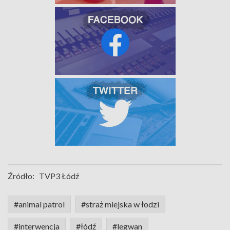
Źródło:
TVP3 Łódź
#animal patrol
#straż miejska w łodzi
#interwencja
#łódź
#legwan