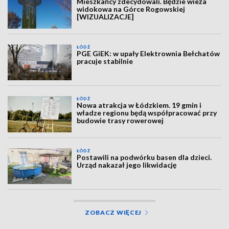
Mieszkańcy zdecydowali. Będzie wieża
widokowa na Górce Rogowskiej
[WIZUALIZACJE]
ŁÓDŹ
PGE GiEK: w upały Elektrownia Bełchatów
pracuje stabilnie
ŁÓDŹ
Nowa atrakcja w Łódzkiem. 19 gmin i
władze regionu będą współpracować przy
budowie trasy rowerowej
ŁÓDŹ
Postawili na podwórku basen dla dzieci.
Urząd nakazał jego likwidację
ZOBACZ WIĘCEJ