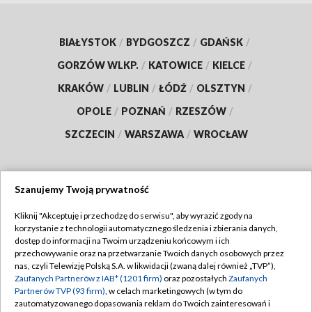
BIAŁYSTOK
/
BYDGOSZCZ
/
GDAŃSK
/
GORZÓW WLKP.
/
KATOWICE
/
KIELCE
/
KRAKÓW
/
LUBLIN
/
ŁÓDŹ
/
OLSZTYN
/
OPOLE
/
POZNAŃ
/
RZESZÓW
/
SZCZECIN
/
WARSZAWA
/
WROCŁAW
Szanujemy Twoją prywatność
Dołącz do nas:
Kliknij "Akceptuję i przechodzę do serwisu", aby wyrazić zgody na
korzystanie z technologii automatycznego śledzenia i zbierania danych,
TVP
dostęp do informacji na Twoim urządzeniu końcowym i ich
Abonament TVP
przechowywanie oraz na przetwarzanie Twoich danych osobowych przez
Regulamin TVP
nas, czyli Telewizję Polską S.A. w likwidacji (zwaną dalej również „TVP”),
Emisja w TVP
Zaufanych Partnerów z IAB* (1201 firm)
oraz pozostałych
Zaufanych
Polityka prywatności
Partnerów TVP (93 firm)
, w celach marketingowych (w tym do
Centrum informacji TVP
Moje zgody
zautomatyzowanego dopasowania reklam do Twoich zainteresowań i