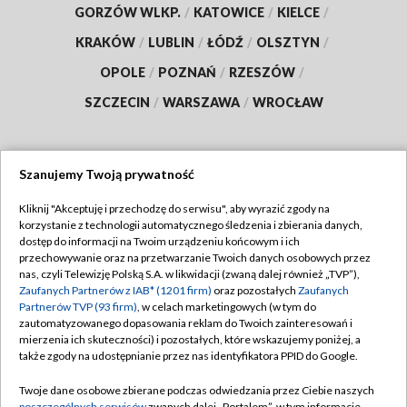
GORZÓW WLKP.
/
KATOWICE
/
KIELCE
/
KRAKÓW
/
LUBLIN
/
ŁÓDŹ
/
OLSZTYN
/
OPOLE
/
POZNAŃ
/
RZESZÓW
/
SZCZECIN
/
WARSZAWA
/
WROCŁAW
Szanujemy Twoją prywatność
Dołącz do nas:
Kliknij "Akceptuję i przechodzę do serwisu", aby wyrazić zgody na
korzystanie z technologii automatycznego śledzenia i zbierania danych,
TVP
dostęp do informacji na Twoim urządzeniu końcowym i ich
Abonament TVP
przechowywanie oraz na przetwarzanie Twoich danych osobowych przez
Regulamin TVP
nas, czyli Telewizję Polską S.A. w likwidacji (zwaną dalej również „TVP”),
Emisja w TVP
Zaufanych Partnerów z IAB* (1201 firm)
oraz pozostałych
Zaufanych
Polityka prywatności
Partnerów TVP (93 firm)
, w celach marketingowych (w tym do
Centrum informacji TVP
Moje zgody
zautomatyzowanego dopasowania reklam do Twoich zainteresowań i
mierzenia ich skuteczności) i pozostałych, które wskazujemy poniżej, a
Naziemna Telewizja Cyfrowa
Pomoc
także zgody na udostępnianie przez nas identyfikatora PPID do Google.
Sklep TVP
Biuro reklamy
Twoje dane osobowe zbierane podczas odwiedzania przez Ciebie naszych
Rada Programowa
poszczególnych serwisów
zwanych dalej „Portalem”, w tym informacje