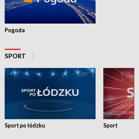
Pogoda
SPORT
Sport po łódzku
Sport