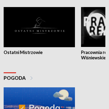
Ostatni Mistrzowie
Pracownia re
Wiśniewskieg
POGODA