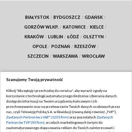
BIAŁYSTOK
/
BYDGOSZCZ
/
GDAŃSK
/
GORZÓW WLKP.
/
KATOWICE
/
KIELCE
/
KRAKÓW
/
LUBLIN
/
ŁÓDŹ
/
OLSZTYN
/
OPOLE
/
POZNAŃ
/
RZESZÓW
/
SZCZECIN
/
WARSZAWA
/
WROCŁAW
Szanujemy Twoją prywatność
Dołącz do nas:
Kliknij "Akceptuję i przechodzę do serwisu", aby wyrazić zgody na
korzystanie z technologii automatycznego śledzenia i zbierania danych,
TVP
dostęp do informacji na Twoim urządzeniu końcowym i ich
Abonament TVP
przechowywanie oraz na przetwarzanie Twoich danych osobowych przez
Regulamin TVP
nas, czyli Telewizję Polską S.A. w likwidacji (zwaną dalej również „TVP”),
Emisja w TVP
Zaufanych Partnerów z IAB* (1201 firm)
oraz pozostałych
Zaufanych
Polityka prywatności
Partnerów TVP (93 firm)
, w celach marketingowych (w tym do
Centrum informacji TVP
Moje zgody
zautomatyzowanego dopasowania reklam do Twoich zainteresowań i