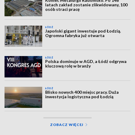
Koniec Metalurgii Radomsko. Po 146
latach zakład zostanie zlikwidowany, 100
osób straci pracę
ŁÓDŹ
Japoński gigant inwestuje pod Łodzią.
Ogromna fabryka już otwarta
ŁÓDŹ
Polska dominuje w AGD, a Łódź odgrywa
kluczową rolę w branży
ŁÓDŹ
Blisko nowych 400 miejsc pracy. Duża
inwestycja logistyczna pod Łodzią
ZOBACZ WIĘCEJ