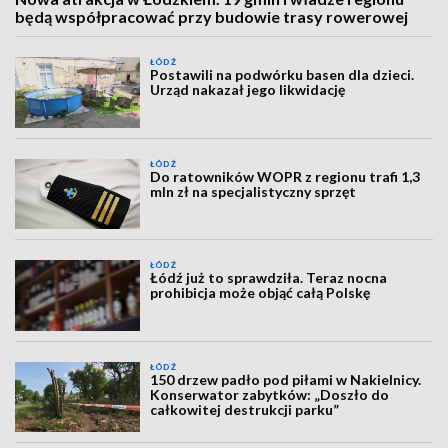
będą współpracować przy budowie trasy rowerowej
ŁÓDŹ
Postawili na podwórku basen dla dzieci.
Urząd nakazał jego likwidację
ŁÓDŹ
Do ratowników WOPR z regionu trafi 1,3
mln zł na specjalistyczny sprzęt
ŁÓDŹ
Łódź już to sprawdziła. Teraz nocna
prohibicja może objąć całą Polskę
ŁÓDŹ
150 drzew padło pod piłami w Nakielnicy.
Konserwator zabytków: „Doszło do
całkowitej destrukcji parku”