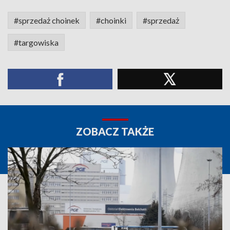
#sprzedaż choinek
#choinki
#sprzedaż
#targowiska
ZOBACZ TAKŻE