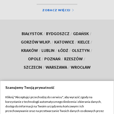
ZOBACZ WIĘCEJ
BIAŁYSTOK
/
BYDGOSZCZ
/
GDAŃSK
/
GORZÓW WLKP.
/
KATOWICE
/
KIELCE
/
KRAKÓW
/
LUBLIN
/
ŁÓDŹ
/
OLSZTYN
/
OPOLE
/
POZNAŃ
/
RZESZÓW
/
SZCZECIN
/
WARSZAWA
/
WROCŁAW
Szanujemy Twoją prywatność
Dołącz do nas:
Kliknij "Akceptuję i przechodzę do serwisu", aby wyrazić zgody na
korzystanie z technologii automatycznego śledzenia i zbierania danych,
TVP
dostęp do informacji na Twoim urządzeniu końcowym i ich
Abonament TVP
przechowywanie oraz na przetwarzanie Twoich danych osobowych przez
Regulamin TVP