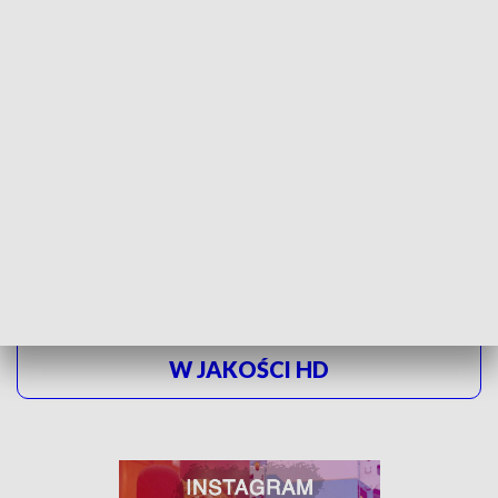
EUROPEJSKIEJ
W ostatnich latach zmniejszyła się dzika wycinka
drzewek.
Bo grożą za to wysokie kary, nawet do 5 tysięcy
złotych. Z reszta po co jechać do lasu, kiedy las sam
przychodzi do nas.
ZOBACZ ŁÓDZKIE WIADOMOŚCI DNIA
W JAKOŚCI HD