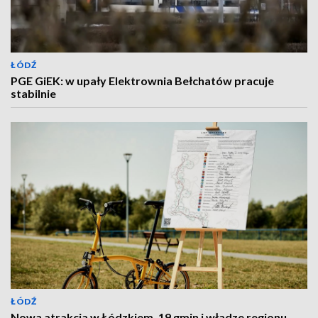
ŁÓDŹ
PGE GiEK: w upały Elektrownia Bełchatów pracuje
stabilnie
ŁÓDŹ
Nowa atrakcja w Łódzkiem. 19 gmin i władze regionu