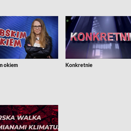
m okiem
Konkretnie