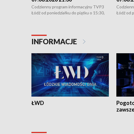
Codzienny program informacyjny TVP3
Codzienn
Łódź od poniedziałku do piątku o 15:30,
Łódź od p
16:30, 18:30 i 21:30. W weekendy o
16:30, 18
18:30 i 21:30.
18:30 i 2
INFORMACJE
ŁWD
Pogoto
zawsze