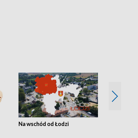
Na wschód od Łodzi
Zimowe szal
Polski