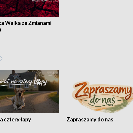
ka Walka ze Zmianami
u
a cztery łapy
Zapraszamy do nas