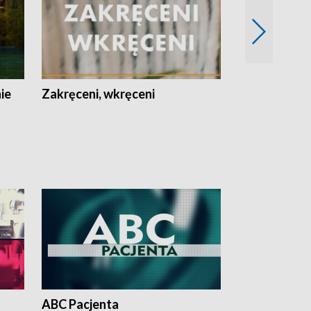
nie
Zakręceni, wkręceni
Skarby Łodzi
ABC Pacjenta