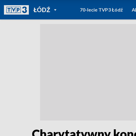
POWRÓT DO
ŁÓDŹ
70-lecie TVP3 Łódź
A
TVP REGIONY
Charytatywny konc