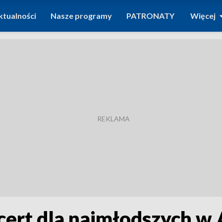
ktualności
Nasze programy
PATRONATY
Więcej
ert dla najmłodszych w 