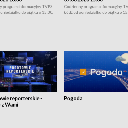
y program informacyjny TVP3
Codzienny program informacyjny T
oniedziałku do piątku o 15:30,
Łódź od poniedziałku do piątku o 15
:30 i 21:30. W weekendy o
16:30, 18:30 i 21:30. W weekendy o
1:30.
18:30 i 21:30.
wie reporterskie -
Pogoda
 z Wami