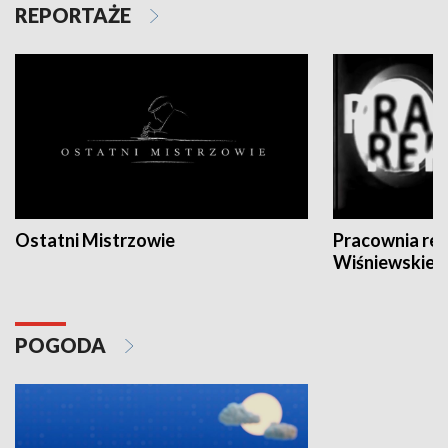
REPORTAŻE
Ostatni Mistrzowie
Pracownia re
Wiśniewskieg
POGODA