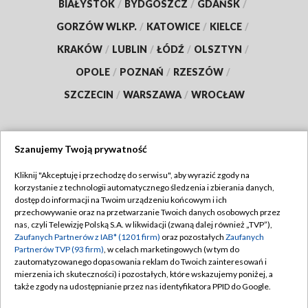
BIAŁYSTOK
/
BYDGOSZCZ
/
GDAŃSK
/
GORZÓW WLKP.
/
KATOWICE
/
KIELCE
/
KRAKÓW
/
LUBLIN
/
ŁÓDŹ
/
OLSZTYN
/
OPOLE
/
POZNAŃ
/
RZESZÓW
/
SZCZECIN
/
WARSZAWA
/
WROCŁAW
Szanujemy Twoją prywatność
Dołącz do nas:
Kliknij "Akceptuję i przechodzę do serwisu", aby wyrazić zgody na
korzystanie z technologii automatycznego śledzenia i zbierania danych,
TVP
dostęp do informacji na Twoim urządzeniu końcowym i ich
Abonament TVP
przechowywanie oraz na przetwarzanie Twoich danych osobowych przez
Regulamin TVP
nas, czyli Telewizję Polską S.A. w likwidacji (zwaną dalej również „TVP”),
Emisja w TVP
Zaufanych Partnerów z IAB* (1201 firm)
oraz pozostałych
Zaufanych
Polityka prywatności
Partnerów TVP (93 firm)
, w celach marketingowych (w tym do
Centrum informacji TVP
Moje zgody
zautomatyzowanego dopasowania reklam do Twoich zainteresowań i
mierzenia ich skuteczności) i pozostałych, które wskazujemy poniżej, a
Naziemna Telewizja Cyfrowa
Pomoc
także zgody na udostępnianie przez nas identyfikatora PPID do Google.
Sklep TVP
Biuro reklamy