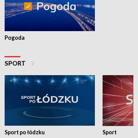
Pogoda
SPORT
Sport po łódzku
Sport