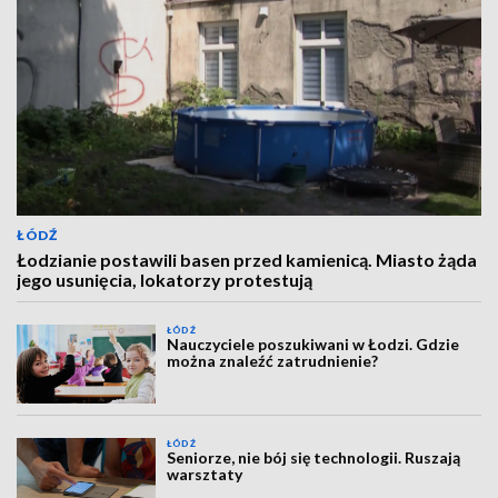
ŁÓDŹ
Łodzianie postawili basen przed kamienicą. Miasto żąda
jego usunięcia, lokatorzy protestują
ŁÓDŹ
Nauczyciele poszukiwani w Łodzi. Gdzie
można znaleźć zatrudnienie?
ŁÓDŹ
Seniorze, nie bój się technologii. Ruszają
warsztaty