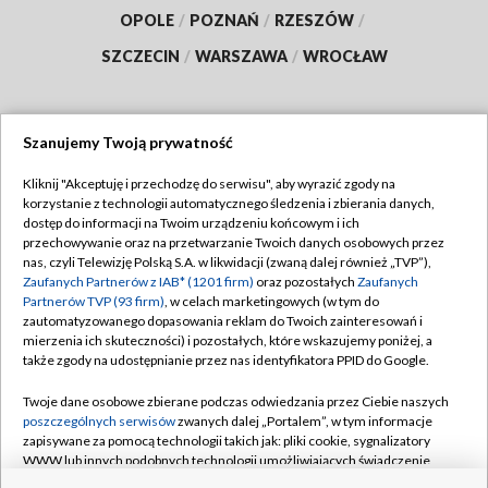
OPOLE
/
POZNAŃ
/
RZESZÓW
/
SZCZECIN
/
WARSZAWA
/
WROCŁAW
Szanujemy Twoją prywatność
Dołącz do nas:
Kliknij "Akceptuję i przechodzę do serwisu", aby wyrazić zgody na
korzystanie z technologii automatycznego śledzenia i zbierania danych,
TVP
dostęp do informacji na Twoim urządzeniu końcowym i ich
Abonament TVP
przechowywanie oraz na przetwarzanie Twoich danych osobowych przez
Regulamin TVP
nas, czyli Telewizję Polską S.A. w likwidacji (zwaną dalej również „TVP”),
Emisja w TVP
Zaufanych Partnerów z IAB* (1201 firm)
oraz pozostałych
Zaufanych
Polityka prywatności
Partnerów TVP (93 firm)
, w celach marketingowych (w tym do
Centrum informacji TVP
Moje zgody
zautomatyzowanego dopasowania reklam do Twoich zainteresowań i
mierzenia ich skuteczności) i pozostałych, które wskazujemy poniżej, a
Naziemna Telewizja Cyfrowa
Pomoc
także zgody na udostępnianie przez nas identyfikatora PPID do Google.
Sklep TVP
Biuro reklamy
Twoje dane osobowe zbierane podczas odwiedzania przez Ciebie naszych
Rada Programowa
poszczególnych serwisów
zwanych dalej „Portalem”, w tym informacje
Kontakt
zapisywane za pomocą technologii takich jak: pliki cookie, sygnalizatory
System NOS
WWW lub innych podobnych technologii umożliwiających świadczenie
dopasowanych i bezpiecznych usług, personalizację treści oraz reklam,
Informacje o nadawcy