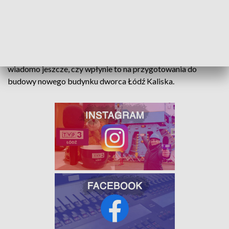
który prawdopodobnie wstawiono tam w czasie II wojny
światowej, podczas adaptacji tych przestrzeni na schrony.
Pracownicy Urzędu Ochrony Zabytków będą teraz
prowadzić inwentaryzację i opis odkrytych pomieszczeń. Nie
wiadomo jeszcze, czy wpłynie to na przygotowania do
budowy nowego budynku dworca Łódź Kaliska.