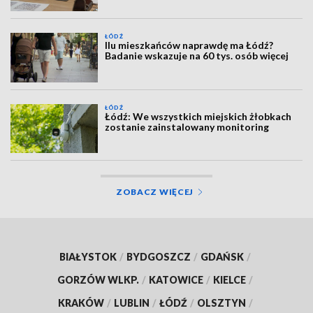
ŁÓDŹ
Ilu mieszkańców naprawdę ma Łódź?
Badanie wskazuje na 60 tys. osób więcej
ŁÓDŹ
Łódź: We wszystkich miejskich żłobkach
zostanie zainstalowany monitoring
ZOBACZ WIĘCEJ
BIAŁYSTOK
/
BYDGOSZCZ
/
GDAŃSK
/
GORZÓW WLKP.
/
KATOWICE
/
KIELCE
/
KRAKÓW
/
LUBLIN
/
ŁÓDŹ
/
OLSZTYN
/