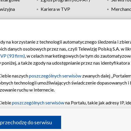
wizyjna
Kariera w TVP
Merchandi
Polityka prywatności
Moje zgody
Pomoc
Biuro re
ody na korzystanie z technologii automatycznego śledzenia i zbie
 danych osobowych przez nas, czyli Telewizję Polską S.A. w likw
VP (93 firm)
, w celach marketingowych (w tym do zautomatyzow
 poniżej, a także zgody na udostępnianie przez nas identyfikator
Ciebie naszych
poszczególnych serwisów
zwanych dalej „Portalem
obnych technologii umożliwiających świadczenie dopasowanych i be
zowanie ruchu w Internecie.
Ciebie
poszczególnych serwisów
na Portalu, takie jak adresy IP, 
sach Portalu czy historia odwiedzin będą przetwarzane przez TV
ji: przechowywania informacji na urządzeniu lub dostęp do nich,
©2026 Telewizja Polska S.A. w likwidacji
 przechodzę do serwisu
enia profilu spersonalizowanych treści, wyboru spersonalizowany
inii odbiorców, opracowywania i ulepszania produktów, zapewnie