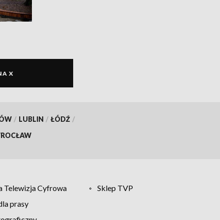
NA X
KÓW
/
LUBLIN
/
ŁÓDŹ
/
ROCŁAW
 Telewizja Cyfrowa
Sklep TVP
la prasy
tograficzny