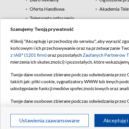
Oferta Handlowa
Akademia Tele
Telegazeta ogłoszenia
Szanujemy Twoją prywatność
Regulamin TVP
Kliknij "Akceptuję i przechodzę do serwisu", aby wyrazić zg
końcowym i ich przechowywanie oraz na przetwarzanie Twoich
z IAB* (1201 firm)
oraz pozostałych
Zaufanych Partnerów T
mierzenia ich skuteczności) i pozostałych, które wskazujemy
Twoje dane osobowe zbierane podczas odwiedzania przez 
takich jak: pliki cookie, sygnalizatory WWW lub innych pod
udostępnianie funkcji mediów społecznościowych oraz anali
Twoje dane osobowe zbierane podczas odwiedzania przez 
plików cookie, informacje o Twoich wyszukiwaniach w serwi
Partnerów TVP
dla realizacji następujących celów i funkc
Ustawienia zaawansowane
Akceptuję i
reklam, tworzenia profilu spersonalizowanych reklam, tworz
treści, stosowania badań rynkowych w celu generowania op