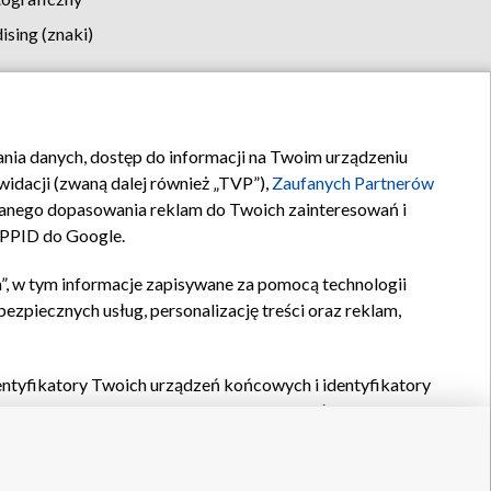
sing (znaki)
klamy
Kontakt
rania danych, dostęp do informacji na Twoim urządzeniu
idacji (zwaną dalej również „TVP”),
Zaufanych Partnerów
anego dopasowania reklam do Twoich zainteresowań i
a PPID do Google.
”, w tym informacje zapisywane za pomocą technologii
zpiecznych usług, personalizację treści oraz reklam,
identyfikatory Twoich urządzeń końcowych i identyfikatory
P,
Zaufanych Partnerów z IAB
oraz pozostałych
Zaufanych
 wyboru podstawowych reklam, wyboru spersonalizowanych
ch treści, pomiaru wydajności reklam, pomiaru wydajności
nia bezpieczeństwa, zapobiegania oszustwom i usuwania