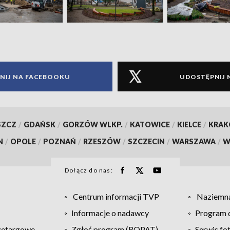
NIJ NA FACEBOOKU
UDOSTĘPNIJ 
SZCZ
/
GDAŃSK
/
GORZÓW WLKP.
/
KATOWICE
/
KIELCE
/
KRA
N
/
OPOLE
/
POZNAŃ
/
RZESZÓW
/
SZCZECIN
/
WARSZAWA
/
W
Dołącz do nas:
Centrum informacji TVP
Naziemna
Informacje o nadawcy
Program d
zetargowe
Zgłoś program (ROPAT)
Serwis fo