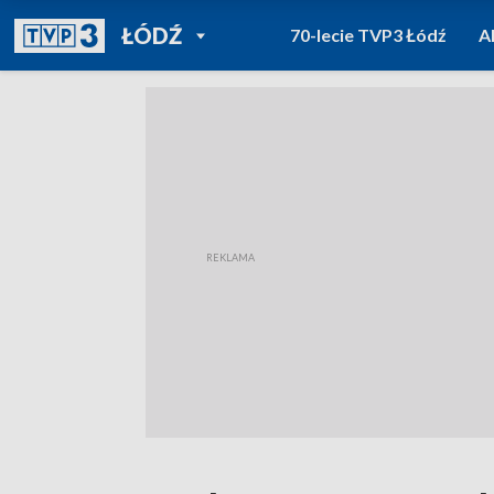
POWRÓT DO
ŁÓDŹ
70-lecie TVP3 Łódź
A
TVP REGIONY