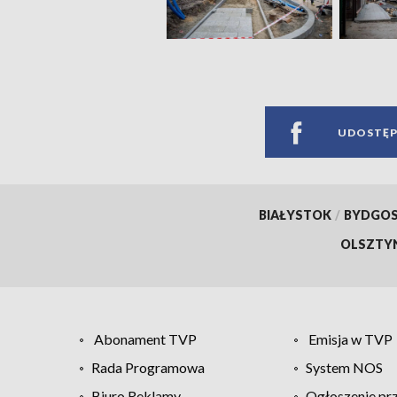
UDOSTĘP
BIAŁYSTOK
/
BYDGO
OLSZTY
Abonament TVP
Emisja w TVP
Rada Programowa
System NOS
Biuro Reklamy
Ogłoszenie pr