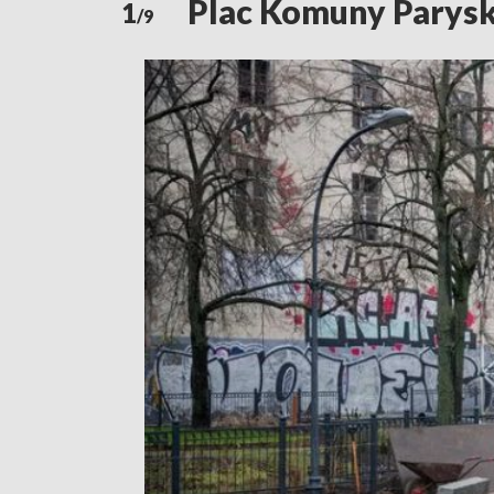
Plac Komuny Parysk
1
/9