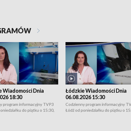
OGRAMÓW
e Wiadomości Dnia
Łódzkie Wiadomości Dnia
026 18:30
06.08.2026 15:30
y program informacyjny TVP3
Codzienny program informacyjny T
oniedziałku do piątku o 15:30,
Łódź od poniedziałku do piątku o 15
:30 i 21:30. W weekendy o
16:30, 18:30 i 21:30. W weekendy o
1:30.
18:30 i 21:30.