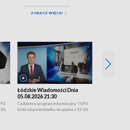
ZOBACZ WIĘCEJ
Łódzkie Wiadomości Dnia
Łódzkie Wia
05.08.2026 21:30
05.08.2026 1
VP3
Codzienny program informacyjny TVP3
Codzienny progr
:30,
Łódź od poniedziałku do piątku o 15:30,
Łódź od poniedzi
16:30, 18:30 i 21:30. W weekendy o
16:30, 18:30 i 2
18:30 i 21:30.
18:30 i 21:30.