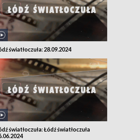
ódź światłoczuła: 28.09.2024
ódź światłoczuła: Łódź światłoczuła
6.06.2024