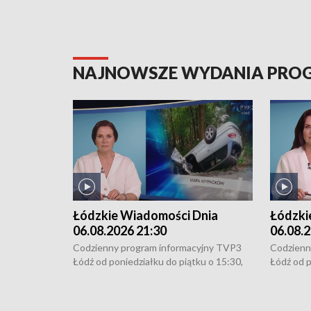
NAJNOWSZE WYDANIA PR
Łódzkie Wiadomości Dnia
Łódzki
06.08.2026 21:30
06.08.2
Codzienny program informacyjny TVP3
Codzienn
Łódź od poniedziałku do piątku o 15:30,
Łódź od p
16:30, 18:30 i 21:30. W weekendy o
16:30, 18
18:30 i 21:30.
18:30 i 2