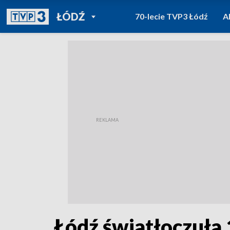
POWRÓT DO
ŁÓDŹ
70-lecie TVP3 Łódź
A
TVP REGIONY
Łódź światłoczuła