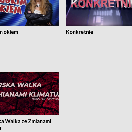
m okiem
Konkretnie
ka Walka ze Zmianami
u