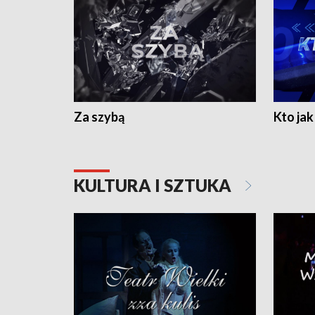
Za szybą
Kto jak 
KULTURA I SZTUKA