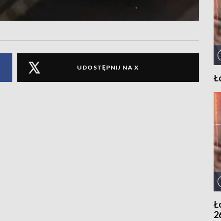
UDOSTĘPNIJ NA X
Ł
Ł
2