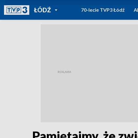
POWRÓT DO
ŁÓDŹ
70-lecie TVP3 Łódź
A
TVP REGIONY
Pamiętajmy, że zwi