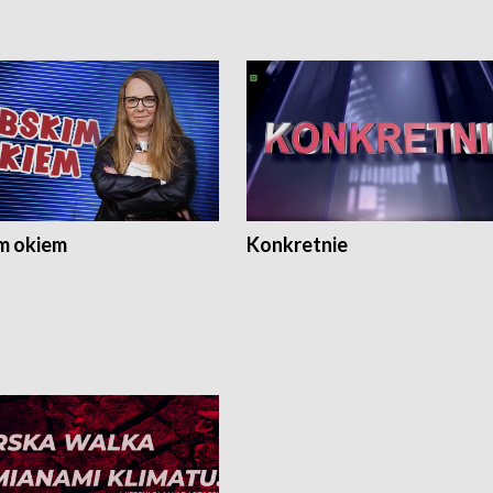
m okiem
Konkretnie