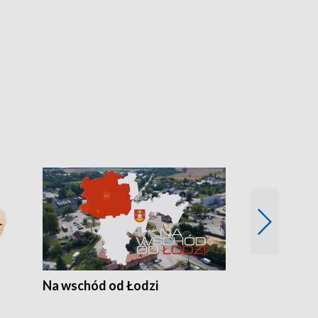
Na wschód od Łodzi
Zimowe szal
Polski