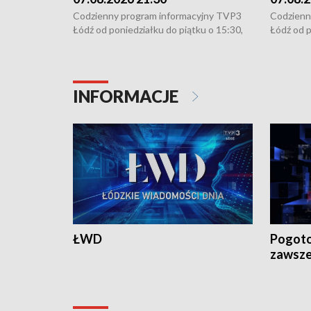
Codzienny program informacyjny TVP3
Codzienn
Łódź od poniedziałku do piątku o 15:30,
Łódź od p
16:30, 18:30 i 21:30. W weekendy o
16:30, 18
18:30 i 21:30.
18:30 i 2
INFORMACJE
ŁWD
Pogoto
zawsze