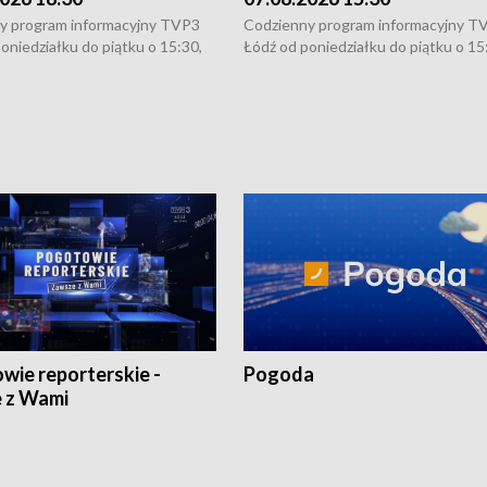
y program informacyjny TVP3
Codzienny program informacyjny T
oniedziałku do piątku o 15:30,
Łódź od poniedziałku do piątku o 15
:30 i 21:30. W weekendy o
16:30, 18:30 i 21:30. W weekendy o
1:30.
18:30 i 21:30.
wie reporterskie -
Pogoda
 z Wami