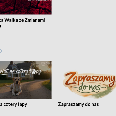
ka Walka ze Zmianami
u
a cztery łapy
Zapraszamy do nas