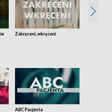
nie
Zakręceni, wkręceni
Skarby Łodzi
ABC Pacjenta