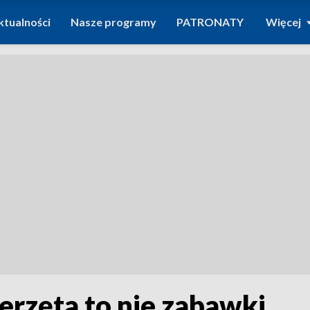
ktualności
Nasze programy
PATRONATY
Więcej
erzęta to nie zabawki