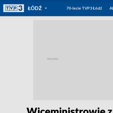
POWRÓT DO
ŁÓDŹ
70-lecie TVP3 Łódź
A
TVP REGIONY
Wiceministrowie 