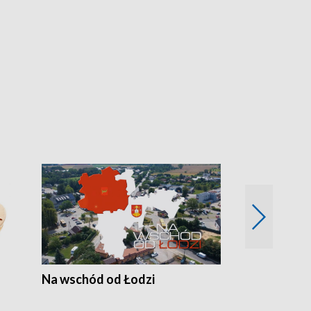
Na wschód od Łodzi
Zimowe szal
Polski