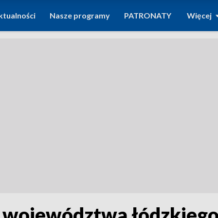
ktualności
Nasze programy
PATRONATY
Więcej
z województwa łódzkieg