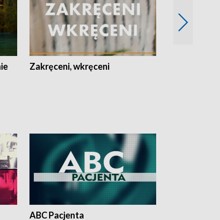
nie
Zakręceni, wkręceni
Skarby Łodzi
ABC Pacjenta