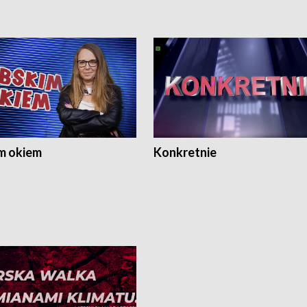
m okiem
Konkretnie