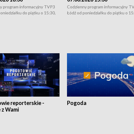
y program informacyjny TVP3
Codzienny program informacyjny T
oniedziałku do piątku o 15:30,
Łódź od poniedziałku do piątku o 15
:30 i 21:30. W weekendy o
16:30, 18:30 i 21:30. W weekendy o
1:30.
18:30 i 21:30.
wie reporterskie -
Pogoda
 z Wami