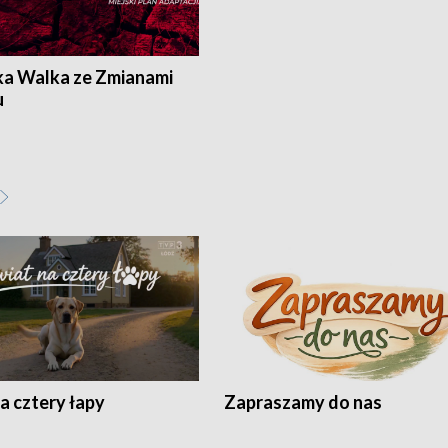
ka Walka ze Zmianami
u
a cztery łapy
Zapraszamy do nas