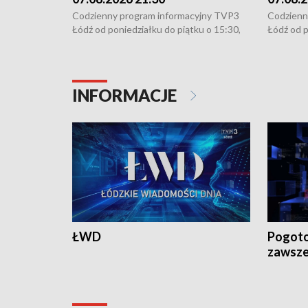
Codzienny program informacyjny TVP3
Codzienn
Łódź od poniedziałku do piątku o 15:30,
Łódź od p
16:30, 18:30 i 21:30. W weekendy o
16:30, 18
18:30 i 21:30.
18:30 i 2
INFORMACJE
ŁWD
Pogoto
zawsze