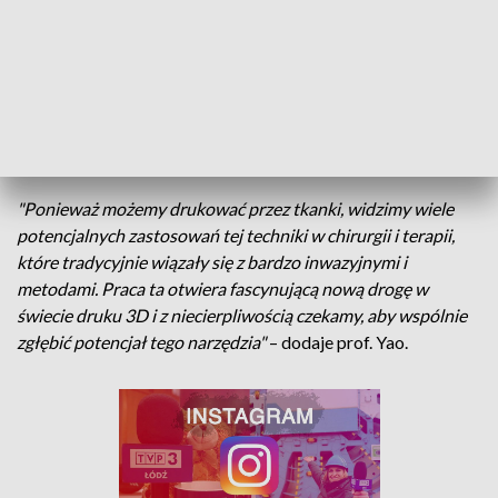
wątroby. Po utwardzeniu materiał powoli uwalniał lek.
"Nadal wiele dzieli nas od wprowadzenia tego narzędzia do
klinik, ale dotychczasowe testy potwierdziły potencjał tej
technologii. Jesteśmy bardzo podekscytowani tym, dokąd
może nas ona zaprowadzić"
– stwierdza prof. Zhang.
"Ponieważ możemy drukować przez tkanki, widzimy wiele
potencjalnych zastosowań tej techniki w chirurgii i terapii,
które tradycyjnie wiązały się z bardzo inwazyjnymi i
metodami. Praca ta otwiera fascynującą nową drogę w
świecie druku 3D i z niecierpliwością czekamy, aby wspólnie
zgłębić potencjał tego narzędzia"
– dodaje prof. Yao.