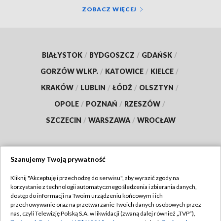
ZOBACZ WIĘCEJ
BIAŁYSTOK
/
BYDGOSZCZ
/
GDAŃSK
/
GORZÓW WLKP.
/
KATOWICE
/
KIELCE
/
KRAKÓW
/
LUBLIN
/
ŁÓDŹ
/
OLSZTYN
/
OPOLE
/
POZNAŃ
/
RZESZÓW
/
SZCZECIN
/
WARSZAWA
/
WROCŁAW
Szanujemy Twoją prywatność
Dołącz do nas:
Kliknij "Akceptuję i przechodzę do serwisu", aby wyrazić zgody na
korzystanie z technologii automatycznego śledzenia i zbierania danych,
TVP
dostęp do informacji na Twoim urządzeniu końcowym i ich
Abonament TVP
przechowywanie oraz na przetwarzanie Twoich danych osobowych przez
Regulamin TVP
nas, czyli Telewizję Polską S.A. w likwidacji (zwaną dalej również „TVP”),
Emisja w TVP