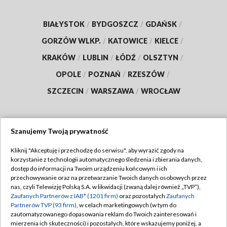
BIAŁYSTOK
/
BYDGOSZCZ
/
GDAŃSK
/
GORZÓW WLKP.
/
KATOWICE
/
KIELCE
/
KRAKÓW
/
LUBLIN
/
ŁÓDŹ
/
OLSZTYN
/
OPOLE
/
POZNAŃ
/
RZESZÓW
/
SZCZECIN
/
WARSZAWA
/
WROCŁAW
Szanujemy Twoją prywatność
Dołącz do nas:
Kliknij "Akceptuję i przechodzę do serwisu", aby wyrazić zgody na
korzystanie z technologii automatycznego śledzenia i zbierania danych,
TVP
dostęp do informacji na Twoim urządzeniu końcowym i ich
Abonament TVP
przechowywanie oraz na przetwarzanie Twoich danych osobowych przez
Regulamin TVP
nas, czyli Telewizję Polską S.A. w likwidacji (zwaną dalej również „TVP”),
Emisja w TVP
Zaufanych Partnerów z IAB* (1201 firm)
oraz pozostałych
Zaufanych
Polityka prywatności
Partnerów TVP (93 firm)
, w celach marketingowych (w tym do
Centrum informacji TVP
Moje zgody
zautomatyzowanego dopasowania reklam do Twoich zainteresowań i
mierzenia ich skuteczności) i pozostałych, które wskazujemy poniżej, a
Naziemna Telewizja Cyfrowa