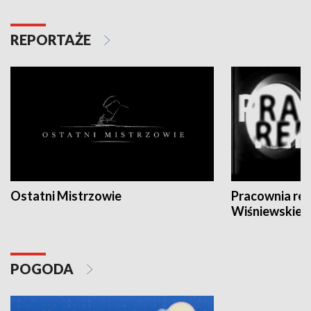
REPORTAŻE
Ostatni Mistrzowie
Pracownia re
Wiśniewskieg
POGODA