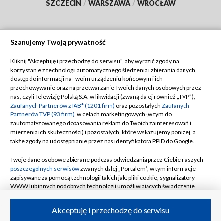
SZCZECIN
/
WARSZAWA
/
WROCŁAW
Szanujemy Twoją prywatność
Dołącz do nas:
Kliknij "Akceptuję i przechodzę do serwisu", aby wyrazić zgody na
korzystanie z technologii automatycznego śledzenia i zbierania danych,
TVP
dostęp do informacji na Twoim urządzeniu końcowym i ich
Abonament TVP
przechowywanie oraz na przetwarzanie Twoich danych osobowych przez
Regulamin TVP
nas, czyli Telewizję Polską S.A. w likwidacji (zwaną dalej również „TVP”),
Emisja w TVP
Zaufanych Partnerów z IAB* (1201 firm)
oraz pozostałych
Zaufanych
Polityka prywatności
Partnerów TVP (93 firm)
, w celach marketingowych (w tym do
Centrum informacji TVP
Moje zgody
zautomatyzowanego dopasowania reklam do Twoich zainteresowań i
mierzenia ich skuteczności) i pozostałych, które wskazujemy poniżej, a
Naziemna Telewizja Cyfrowa
Pomoc
także zgody na udostępnianie przez nas identyfikatora PPID do Google.
Sklep TVP
Biuro reklamy
Twoje dane osobowe zbierane podczas odwiedzania przez Ciebie naszych
Rada Programowa
poszczególnych serwisów
zwanych dalej „Portalem”, w tym informacje
Kontakt
zapisywane za pomocą technologii takich jak: pliki cookie, sygnalizatory
System NOS
WWW lub innych podobnych technologii umożliwiających świadczenie
dopasowanych i bezpiecznych usług, personalizację treści oraz reklam,
Informacje o nadawcy
Kanały
udostępnianie funkcji mediów społecznościowych oraz analizowanie
Akceptuję i przechodzę do serwisu
ruchu w Internecie.
Program dla prasy