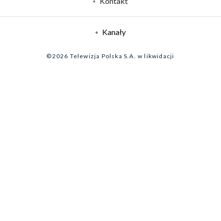
Kontakt
System NOS
Informacje o nadawcy
Kanały
Program dla prasy
©2026 Telewizja Polska S.A. w likwidacji
Biuro Reklamy
Ogłoszenie przetargowe
Zgłoś program (ROPAT)
Serwis fotograficzny
Oferta Handlowa
Akademia Telewizyjna
Kariera w TVP
Merchandising (znaki)
Telegazeta ogłoszenia