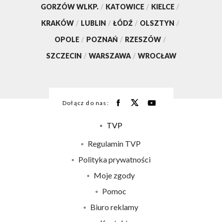
GORZÓW WLKP.
/
KATOWICE
/
KIELCE
/
KRAKÓW
/
LUBLIN
/
ŁÓDŹ
/
OLSZTYN
/
OPOLE
/
POZNAŃ
/
RZESZÓW
/
SZCZECIN
/
WARSZAWA
/
WROCŁAW
Dołącz do nas:
TVP
Abonament TVP
Regulamin TVP
Emisja w TVP
Polityka prywatności
Centrum informacji TVP
Moje zgody
Naziemna Telewizja Cyfrowa
Pomoc
Sklep TVP
Biuro reklamy
Rada Programowa