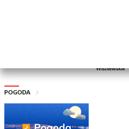
Ostatni Mistrzowie
Pracownia re
Wiśniewskieg
POGODA