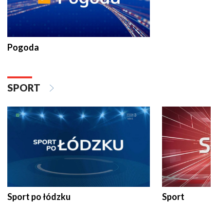
Pogoda
SPORT
Sport po łódzku
Sport