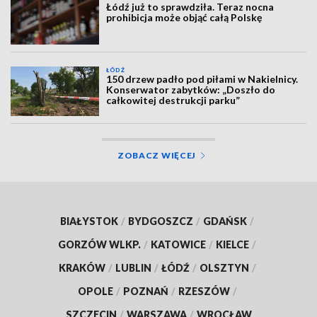
Łódź już to sprawdziła. Teraz nocna
prohibicja może objąć całą Polskę
ŁÓDŹ
150 drzew padło pod piłami w Nakielnicy.
Konserwator zabytków: „Doszło do
całkowitej destrukcji parku”
ZOBACZ WIĘCEJ
BIAŁYSTOK
/
BYDGOSZCZ
/
GDAŃSK
/
GORZÓW WLKP.
/
KATOWICE
/
KIELCE
/
KRAKÓW
/
LUBLIN
/
ŁÓDŹ
/
OLSZTYN
/
OPOLE
/
POZNAŃ
/
RZESZÓW
/
SZCZECIN
/
WARSZAWA
/
WROCŁAW