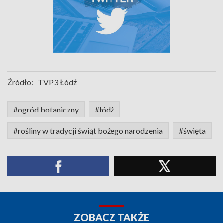
Źródło:
TVP3 Łódź
#ogród botaniczny
#łódź
#rośliny w tradycji świąt bożego narodzenia
#święta
ZOBACZ TAKŻE