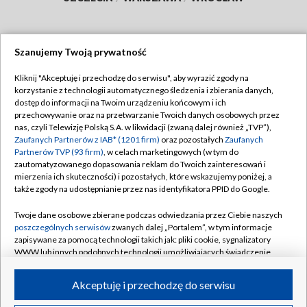
Szanujemy Twoją prywatność
Dołącz do nas:
Kliknij "Akceptuję i przechodzę do serwisu", aby wyrazić zgody na
korzystanie z technologii automatycznego śledzenia i zbierania danych,
TVP
dostęp do informacji na Twoim urządzeniu końcowym i ich
Abonament TVP
przechowywanie oraz na przetwarzanie Twoich danych osobowych przez
Regulamin TVP
nas, czyli Telewizję Polską S.A. w likwidacji (zwaną dalej również „TVP”),
Emisja w TVP
Zaufanych Partnerów z IAB* (1201 firm)
oraz pozostałych
Zaufanych
Polityka prywatności
Partnerów TVP (93 firm)
, w celach marketingowych (w tym do
Centrum informacji TVP
Moje zgody
zautomatyzowanego dopasowania reklam do Twoich zainteresowań i
mierzenia ich skuteczności) i pozostałych, które wskazujemy poniżej, a
Naziemna Telewizja Cyfrowa
Pomoc
także zgody na udostępnianie przez nas identyfikatora PPID do Google.
Sklep TVP
Biuro reklamy
Twoje dane osobowe zbierane podczas odwiedzania przez Ciebie naszych
Rada Programowa
poszczególnych serwisów
zwanych dalej „Portalem”, w tym informacje
Kontakt
zapisywane za pomocą technologii takich jak: pliki cookie, sygnalizatory
System NOS
WWW lub innych podobnych technologii umożliwiających świadczenie
dopasowanych i bezpiecznych usług, personalizację treści oraz reklam,
Informacje o nadawcy
Kanały
udostępnianie funkcji mediów społecznościowych oraz analizowanie
Akceptuję i przechodzę do serwisu
ruchu w Internecie.
Program dla prasy
©2026 Telewizja Polska S.A. w likwidacji