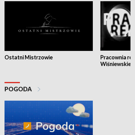
Ostatni Mistrzowie
Pracownia re
Wiśniewskieg
POGODA