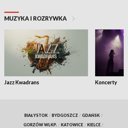
MUZYKA I ROZRYWKA
Jazz Kwadrans
Koncerty
BIAŁYSTOK
/
BYDGOSZCZ
/
GDAŃSK
/
GORZÓW WLKP.
/
KATOWICE
/
KIELCE
/