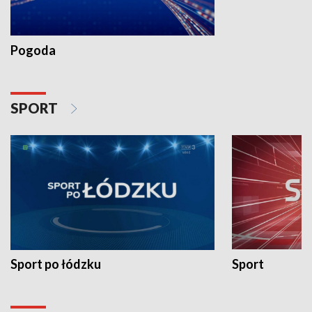
Pogoda
SPORT
Sport po łódzku
Sport