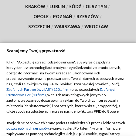
KRAKÓW
/
LUBLIN
/
ŁÓDŹ
/
OLSZTYN
/
OPOLE
/
POZNAŃ
/
RZESZÓW
/
SZCZECIN
/
WARSZAWA
/
WROCŁAW
Szanujemy Twoją prywatność
Dołącz do nas:
Kliknij "Akceptuję i przechodzę do serwisu", aby wyrazić zgody na
korzystanie z technologii automatycznego śledzenia i zbierania danych,
TVP
dostęp do informacji na Twoim urządzeniu końcowym i ich
Abonament TVP
przechowywanie oraz na przetwarzanie Twoich danych osobowych przez
Regulamin TVP
nas, czyli Telewizję Polską S.A. w likwidacji (zwaną dalej również „TVP”),
Emisja w TVP
Zaufanych Partnerów z IAB* (1201 firm)
oraz pozostałych
Zaufanych
Polityka prywatności
Partnerów TVP (93 firm)
, w celach marketingowych (w tym do
Centrum informacji TVP
Moje zgody
zautomatyzowanego dopasowania reklam do Twoich zainteresowań i
mierzenia ich skuteczności) i pozostałych, które wskazujemy poniżej, a
Naziemna Telewizja Cyfrowa
Pomoc
także zgody na udostępnianie przez nas identyfikatora PPID do Google.
Sklep TVP
Biuro reklamy
Twoje dane osobowe zbierane podczas odwiedzania przez Ciebie naszych
Rada Programowa
poszczególnych serwisów
zwanych dalej „Portalem”, w tym informacje
Kontakt
zapisywane za pomocą technologii takich jak: pliki cookie, sygnalizatory