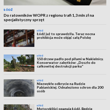
ŁÓDŹ
Do ratowników WOPR z regionu trafi 1,3 mln zł na
specjalistyczny sprzęt
ŁÓDŹ
Łódź już to sprawdziła. Teraz nocna
prohibicja może objąć całą Polskę
ŁÓDŹ
150 drzew padło pod piłami w Nakielnicy.
Konserwator zabytków: „Doszło do
całkowitej destrukcji parku”
ŁÓDŹ
Niezwykłe odkrycie na Rudzie
Pabianickiej. Odnaleziono schron dla 200
osób
ŁÓDŹ
Motocykliści opanują Łódź. Będzie