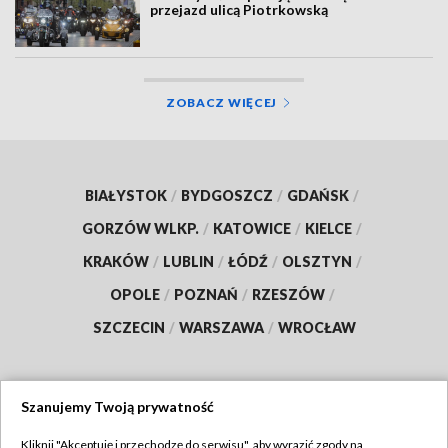
przejazd ulicą Piotrkowską
ZOBACZ WIĘCEJ
BIAŁYSTOK
/
BYDGOSZCZ
/
GDAŃSK
/
GORZÓW WLKP.
/
KATOWICE
/
KIELCE
/
KRAKÓW
/
LUBLIN
/
ŁÓDŹ
/
OLSZTYN
/
OPOLE
/
POZNAŃ
/
RZESZÓW
/
SZCZECIN
/
WARSZAWA
/
WROCŁAW
Szanujemy Twoją prywatność
Dołącz do nas:
Kliknij "Akceptuję i przechodzę do serwisu", aby wyrazić zgody na