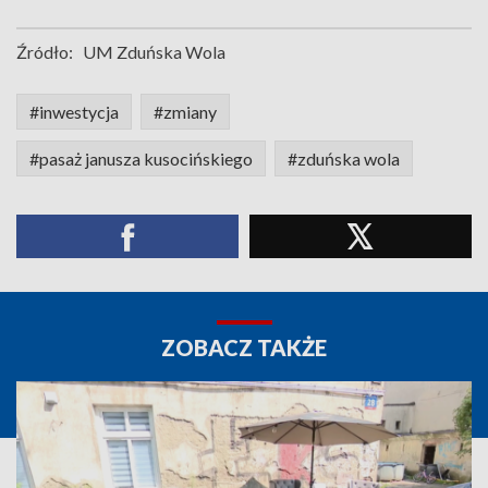
Źródło:
UM Zduńska Wola
#inwestycja
#zmiany
#pasaż janusza kusocińskiego
#zduńska wola
ZOBACZ TAKŻE