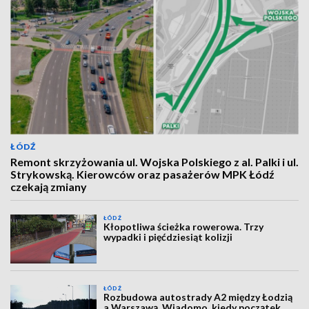
ŁÓDŹ
Remont skrzyżowania ul. Wojska Polskiego z al. Palki i ul.
Strykowską. Kierowców oraz pasażerów MPK Łódź
czekają zmiany
ŁÓDŹ
Kłopotliwa ścieżka rowerowa. Trzy
wypadki i pięćdziesiąt kolizji
ŁÓDŹ
Rozbudowa autostrady A2 między Łodzią
a Warszawą. Wiadomo, kiedy początek