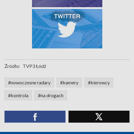
Źródło:
TVP3 Łódź
#nowoczesne radary
#kamery
#kierowcy
#kontrola
#na drogach