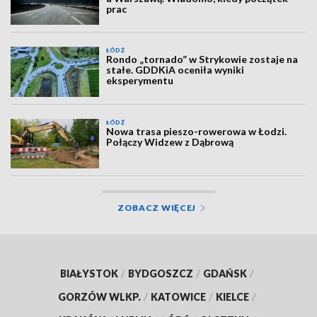
prac
ŁÓDŹ
Rondo „tornado” w Strykowie zostaje na
stałe. GDDKiA oceniła wyniki
eksperymentu
ŁÓDŹ
Nowa trasa pieszo-rowerowa w Łodzi.
Połączy Widzew z Dąbrową
ZOBACZ WIĘCEJ
BIAŁYSTOK
/
BYDGOSZCZ
/
GDAŃSK
/
GORZÓW WLKP.
/
KATOWICE
/
KIELCE
/