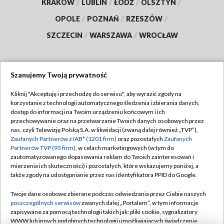
KRAKÓW
/
LUBLIN
/
ŁÓDŹ
/
OLSZTYN
/
OPOLE
/
POZNAŃ
/
RZESZÓW
/
SZCZECIN
/
WARSZAWA
/
WROCŁAW
Szanujemy Twoją prywatność
Dołącz do nas:
Kliknij "Akceptuję i przechodzę do serwisu", aby wyrazić zgody na
korzystanie z technologii automatycznego śledzenia i zbierania danych,
TVP
dostęp do informacji na Twoim urządzeniu końcowym i ich
Abonament TVP
przechowywanie oraz na przetwarzanie Twoich danych osobowych przez
Regulamin TVP
nas, czyli Telewizję Polską S.A. w likwidacji (zwaną dalej również „TVP”),
Emisja w TVP
Polityka prywatności
Zaufanych Partnerów z IAB* (1201 firm)
oraz pozostałych
Zaufanych
Partnerów TVP (93 firm)
, w celach marketingowych (w tym do
Centrum informacji TVP
Moje zgody
zautomatyzowanego dopasowania reklam do Twoich zainteresowań i
mierzenia ich skuteczności) i pozostałych, które wskazujemy poniżej, a
Naziemna Telewizja Cyfrowa
Pomoc
także zgody na udostępnianie przez nas identyfikatora PPID do Google.
Sklep TVP
Biuro reklamy
Twoje dane osobowe zbierane podczas odwiedzania przez Ciebie naszych
Rada Programowa
Kontakt
poszczególnych serwisów
zwanych dalej „Portalem”, w tym informacje
zapisywane za pomocą technologii takich jak: pliki cookie, sygnalizatory
System NOS
WWW lub innych podobnych technologii umożliwiających świadczenie