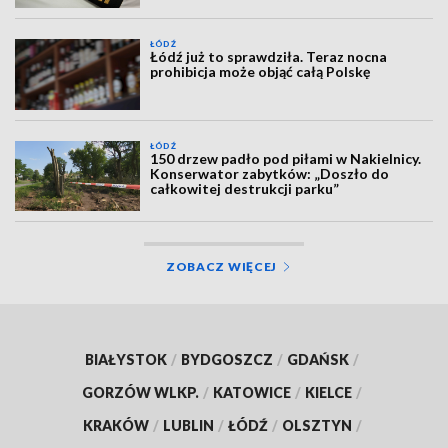
ŁÓDŹ
Łódź już to sprawdziła. Teraz nocna
prohibicja może objąć całą Polskę
ŁÓDŹ
150 drzew padło pod piłami w Nakielnicy.
Konserwator zabytków: „Doszło do
całkowitej destrukcji parku”
ZOBACZ WIĘCEJ
BIAŁYSTOK
/
BYDGOSZCZ
/
GDAŃSK
/
GORZÓW WLKP.
/
KATOWICE
/
KIELCE
/
KRAKÓW
/
LUBLIN
/
ŁÓDŹ
/
OLSZTYN
/