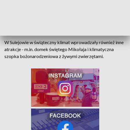
od tego ze sklepu... ogromna my tworzymy
szampony w kostce i to jest alternatywa
dla tych w tubach
- powiedziała łucja Chrószcz, rzemieślniczka.
W Sulejowie w świąteczny klimat wprowadzały również inne
atrakcje - m.in. domek świętego Mikołaja i klimatyczna
szopka bożonarodzeniowa z żywymi zwierzętami.