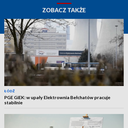
ZOBACZ TAKŻE
ŁÓDŹ
PGE GiEK: w upały Elektrownia Bełchatów pracuje
stabilnie