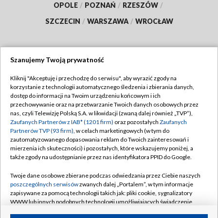
OPOLE
/
POZNAŃ
/
RZESZÓW
/
SZCZECIN
/
WARSZAWA
/
WROCŁAW
Szanujemy Twoją prywatność
Dołącz do nas:
Kliknij "Akceptuję i przechodzę do serwisu", aby wyrazić zgody na
korzystanie z technologii automatycznego śledzenia i zbierania danych,
TVP
dostęp do informacji na Twoim urządzeniu końcowym i ich
Abonament TVP
przechowywanie oraz na przetwarzanie Twoich danych osobowych przez
Regulamin TVP
nas, czyli Telewizję Polską S.A. w likwidacji (zwaną dalej również „TVP”),
Emisja w TVP
Zaufanych Partnerów z IAB* (1201 firm)
oraz pozostałych
Zaufanych
Polityka prywatności
Partnerów TVP (93 firm)
, w celach marketingowych (w tym do
Centrum informacji TVP
Moje zgody
zautomatyzowanego dopasowania reklam do Twoich zainteresowań i
mierzenia ich skuteczności) i pozostałych, które wskazujemy poniżej, a
Naziemna Telewizja Cyfrowa
Pomoc
także zgody na udostępnianie przez nas identyfikatora PPID do Google.
Sklep TVP
Biuro reklamy
Twoje dane osobowe zbierane podczas odwiedzania przez Ciebie naszych
Rada Programowa
poszczególnych serwisów
zwanych dalej „Portalem”, w tym informacje
Kontakt
zapisywane za pomocą technologii takich jak: pliki cookie, sygnalizatory
System NOS
WWW lub innych podobnych technologii umożliwiających świadczenie
dopasowanych i bezpiecznych usług, personalizację treści oraz reklam,
Informacje o nadawcy
Kanały