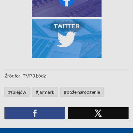
Źródło:
TVP3 Łódź
#sulejów
#jarmark
#boże narodzenie