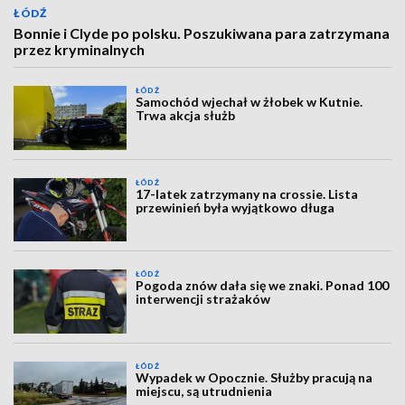
ŁÓDŹ
Bonnie i Clyde po polsku. Poszukiwana para zatrzymana
przez kryminalnych
ŁÓDŹ
Samochód wjechał w żłobek w Kutnie.
Trwa akcja służb
ŁÓDŹ
17-latek zatrzymany na crossie. Lista
przewinień była wyjątkowo długa
ŁÓDŹ
Pogoda znów dała się we znaki. Ponad 100
interwencji strażaków
ŁÓDŹ
Wypadek w Opocznie. Służby pracują na
miejscu, są utrudnienia