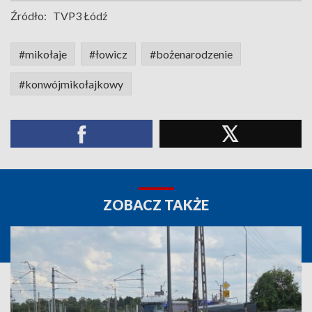
Źródło:
TVP3 Łódź
#mikołaje
#łowicz
#bożenarodzenie
#konwójmikołajkowy
ZOBACZ TAKŻE