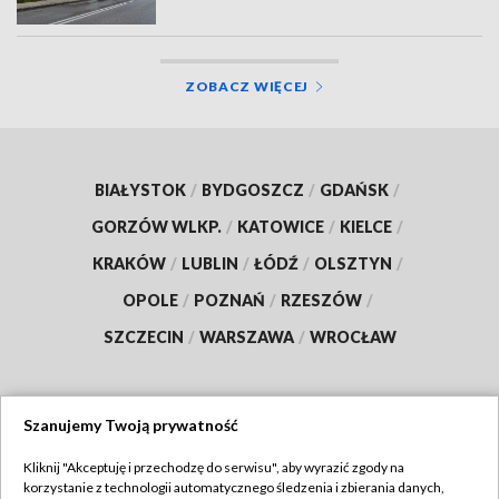
ZOBACZ WIĘCEJ
BIAŁYSTOK
/
BYDGOSZCZ
/
GDAŃSK
/
GORZÓW WLKP.
/
KATOWICE
/
KIELCE
/
KRAKÓW
/
LUBLIN
/
ŁÓDŹ
/
OLSZTYN
/
OPOLE
/
POZNAŃ
/
RZESZÓW
/
SZCZECIN
/
WARSZAWA
/
WROCŁAW
Szanujemy Twoją prywatność
Dołącz do nas:
Kliknij "Akceptuję i przechodzę do serwisu", aby wyrazić zgody na
korzystanie z technologii automatycznego śledzenia i zbierania danych,
TVP