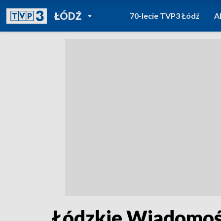
POWRÓT DO
ŁÓDŹ
70-lecie TVP3 Łódź
A
TVP REGIONY
Łódzkie Wiadomośc