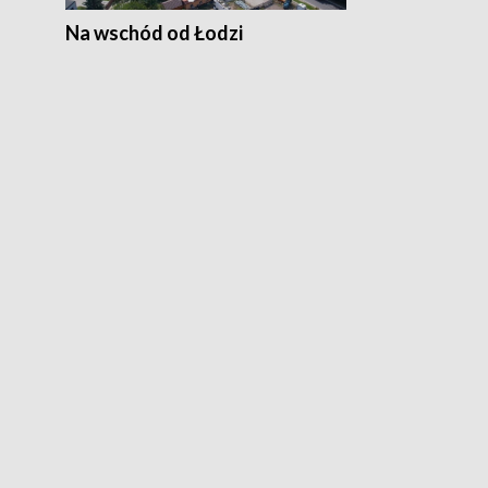
Na wschód od Łodzi
Zimowe szal
Polski