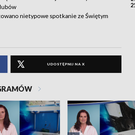
2
klubów
izowano nietypowe spotkanie ze Świętym
UDOSTĘPNIJ NA X
OGRAMÓW