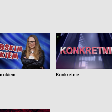
m okiem
Konkretnie