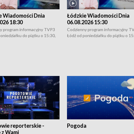
e Wiadomości Dnia
Łódzkie Wiadomości Dnia
026 18:30
06.08.2026 15:30
y program informacyjny TVP3
Codzienny program informacyjny T
oniedziałku do piątku o 15:30,
Łódź od poniedziałku do piątku o 15
:30 i 21:30. W weekendy o
16:30, 18:30 i 21:30. W weekendy o
1:30.
18:30 i 21:30.
wie reporterskie -
Pogoda
 z Wami