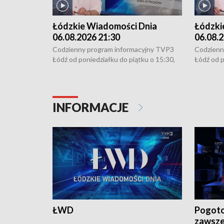
Łódzkie Wiadomości Dnia
Łódzki
06.08.2026 21:30
06.08.2
Codzienny program informacyjny TVP3
Codzienn
Łódź od poniedziałku do piątku o 15:30,
Łódź od p
16:30, 18:30 i 21:30. W weekendy o
16:30, 18
18:30 i 21:30.
18:30 i 2
INFORMACJE
ŁWD
Pogoto
zawsze