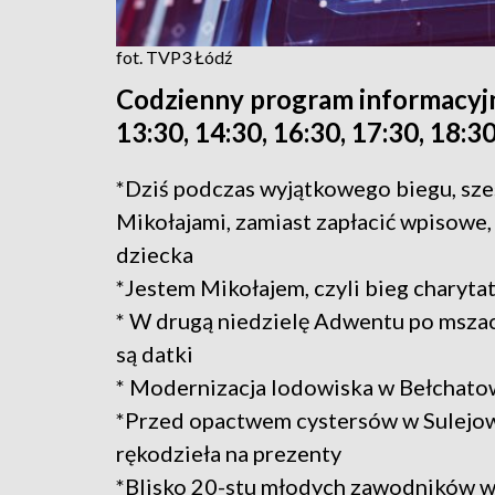
fot. TVP3 Łódź
Codzienny program informacyjn
13:30, 14:30, 16:30, 17:30, 18:30
*Dziś podczas wyjątkowego biegu, sze
Mikołajami, zamiast zapłacić wpisowe, 
dziecka
*Jestem Mikołajem, czyli bieg charyta
* W drugą niedzielę Adwentu po mszac
są datki
* Modernizacja lodowiska w Bełchato
*Przed opactwem cystersów w Sulejowi
rękodzieła na prezenty
*Blisko 20-stu młodych zawodników wz