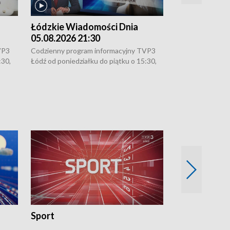
Łódzkie Wiadomości Dnia
Łódzkie Wia
05.08.2026 21:30
05.08.2026 1
VP3
Codzienny program informacyjny TVP3
Codzienny progr
:30,
Łódź od poniedziałku do piątku o 15:30,
Łódź od poniedzi
16:30, 18:30 i 21:30. W weekendy o
16:30, 18:30 i 2
18:30 i 21:30.
18:30 i 21:30.
Sport
Rozmowa Dn