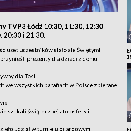
y TVP3 Łódź 10:30, 11:30, 12:30,
, 20:30 i 21:30.
ściuset uczestników stało się Świętymi
Ł
1
przynieśli prezenty dla dzieci z domu
tywny dla Tosi
h we wszystkich parafiach w Polsce zbierane
wie
e szukali świątecznej atmosfery i
ięło udział w turnieju bilardowym
Ł