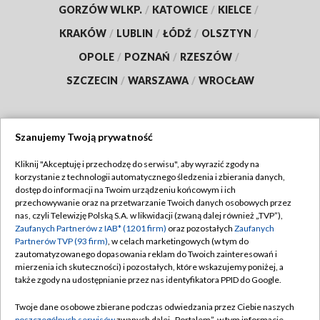
GORZÓW WLKP.
/
KATOWICE
/
KIELCE
/
KRAKÓW
/
LUBLIN
/
ŁÓDŹ
/
OLSZTYN
/
OPOLE
/
POZNAŃ
/
RZESZÓW
/
SZCZECIN
/
WARSZAWA
/
WROCŁAW
Szanujemy Twoją prywatność
Dołącz do nas:
Kliknij "Akceptuję i przechodzę do serwisu", aby wyrazić zgody na
korzystanie z technologii automatycznego śledzenia i zbierania danych,
TVP
dostęp do informacji na Twoim urządzeniu końcowym i ich
Abonament TVP
przechowywanie oraz na przetwarzanie Twoich danych osobowych przez
Regulamin TVP
nas, czyli Telewizję Polską S.A. w likwidacji (zwaną dalej również „TVP”),
Emisja w TVP
Zaufanych Partnerów z IAB* (1201 firm)
oraz pozostałych
Zaufanych
Polityka prywatności
Partnerów TVP (93 firm)
, w celach marketingowych (w tym do
Centrum informacji TVP
Moje zgody
zautomatyzowanego dopasowania reklam do Twoich zainteresowań i
mierzenia ich skuteczności) i pozostałych, które wskazujemy poniżej, a
Naziemna Telewizja Cyfrowa
Pomoc
także zgody na udostępnianie przez nas identyfikatora PPID do Google.
Sklep TVP
Biuro reklamy
Twoje dane osobowe zbierane podczas odwiedzania przez Ciebie naszych
Rada Programowa
poszczególnych serwisów
zwanych dalej „Portalem”, w tym informacje