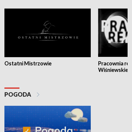
Ostatni Mistrzowie
Pracownia re
Wiśniewskieg
POGODA