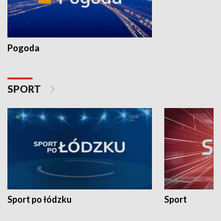
Pogoda
SPORT
Sport po łódzku
Sport