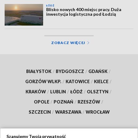
ŁÓDŹ
Blisko nowych 400 miejsc pracy. Duża
inwestycja logistyczna pod Łodzią
ZOBACZ WIĘCEJ
BIAŁYSTOK
/
BYDGOSZCZ
/
GDAŃSK
/
GORZÓW WLKP.
/
KATOWICE
/
KIELCE
/
KRAKÓW
/
LUBLIN
/
ŁÓDŹ
/
OLSZTYN
/
OPOLE
/
POZNAŃ
/
RZESZÓW
/
SZCZECIN
/
WARSZAWA
/
WROCŁAW
Szanujemy Twoją prywatność