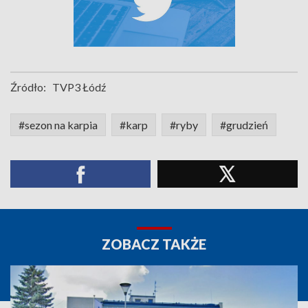
Źródło:
TVP3 Łódź
#sezon na karpia
#karp
#ryby
#grudzień
ZOBACZ TAKŻE