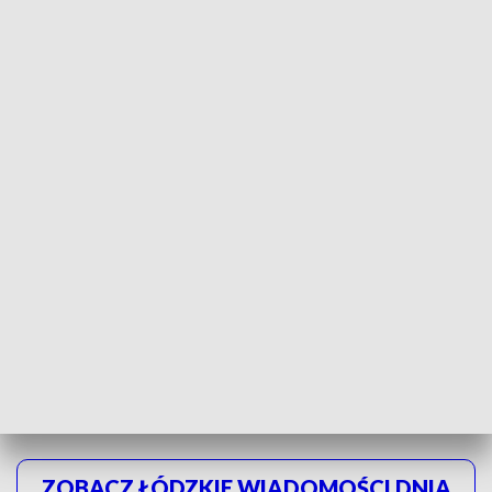
Coraz częściej sprzedajemy rybę na
ubojnię, za chwile będziemy mieć swoją i
ryba będzie obrobiona
- dodaje Sławomir Kołaciński.
ZOBACZ: ROZPOCZĘŁA SIĘ ŚWIĄTECZNA
SPRZEDAŻ KARPI I INNYCH RYB
Ale odpowiednio przygotowana, potrafi kosztować dwa razy
więcej niż ta sprzedawana w całości. Cena kilograma
porcjowanego karpia może przekroczyć 60 złotych.
ZOBACZ ŁÓDZKIE WIADOMOŚCI DNIA