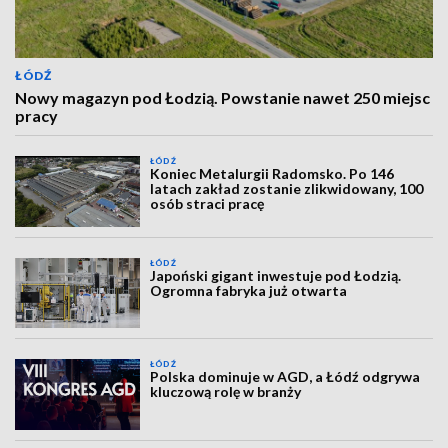
ŁÓDŹ
Nowy magazyn pod Łodzią. Powstanie nawet 250 miejsc
pracy
ŁÓDŹ
Koniec Metalurgii Radomsko. Po 146
latach zakład zostanie zlikwidowany, 100
osób straci pracę
ŁÓDŹ
Japoński gigant inwestuje pod Łodzią.
Ogromna fabryka już otwarta
ŁÓDŹ
Polska dominuje w AGD, a Łódź odgrywa
kluczową rolę w branży