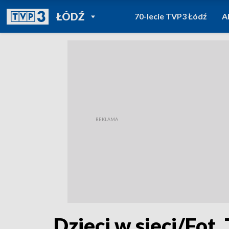
POWRÓT DO
ŁÓDŹ
70-lecie TVP3 Łódź
A
TVP REGIONY
Dzieci w sieci/Fot