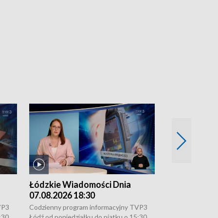
Łódzkie Wiadomości Dnia
Łódzkie Wia
07.08.2026 18:30
07.08.2026 1
VP3
Codzienny program informacyjny TVP3
Codzienny progr
:30,
Łódź od poniedziałku do piątku o 15:30,
Łódź od poniedzi