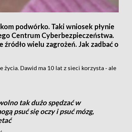
atkom podwórko. Taki wniosek płynie
ego Centrum Cyberbezpieczeństwa.
że źródło wielu zagrożeń. Jak zadbać o
życia. Dawid ma 10 lat z sieci korzysta - ale
 wolno tak dużo spędzać w
ogą psuć się oczy i psuć mózg,
ętać
j