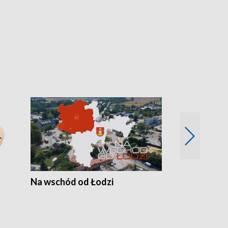
Na wschód od Łodzi
Zimowe szal
Polski