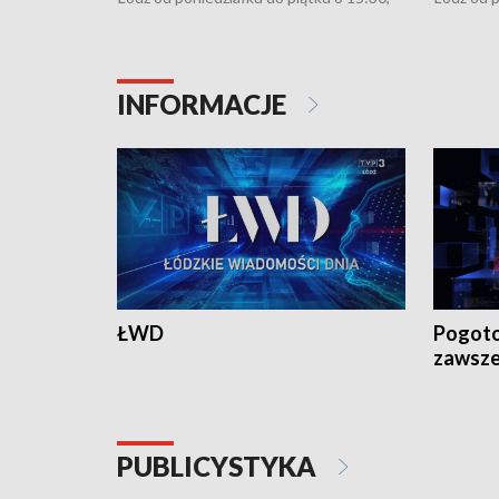
16:30, 18:30 i 21:30. W weekendy o
16:30, 18
18:30 i 21:30.
18:30 i 2
INFORMACJE
ŁWD
Pogoto
zawsze
PUBLICYSTYKA