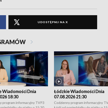
UDOSTĘPNIJ NA X
OGRAMÓW
e Wiadomości Dnia
Łódzkie Wiadomości Dnia
026 18:30
07.08.2026 21:30
y program informacyjny TVP3
Codzienny program informacyjny T
oniedziałku do piątku o 15:30,
Łódź od poniedziałku do piątku o 15