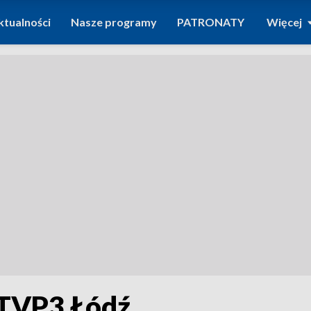
ktualności
Nasze programy
PATRONATY
Więcej
. TVP3 Łódź