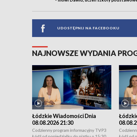
UDOSTĘPNIJ NA FACEBOOKU
NAJNOWSZE WYDANIA PR
Łódzkie Wiadomości Dnia
Łódzki
08.08.2026 21:30
08.08.2
Codzienny program informacyjny TVP3
Codzienn
Łódź od poniedziałku do piątku o 15:30,
Łódź od p