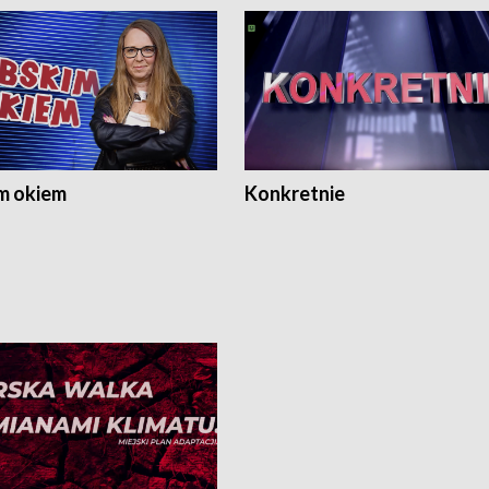
m okiem
Konkretnie