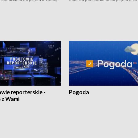
:30 i 21:30. W weekendy o
16:30, 18:30 i 21:30. W weekendy o
1:30.
18:30 i 21:30.
wie reporterskie -
Pogoda
 z Wami