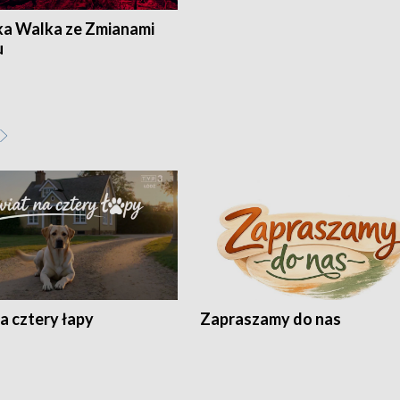
ka Walka ze Zmianami
u
a cztery łapy
Zapraszamy do nas