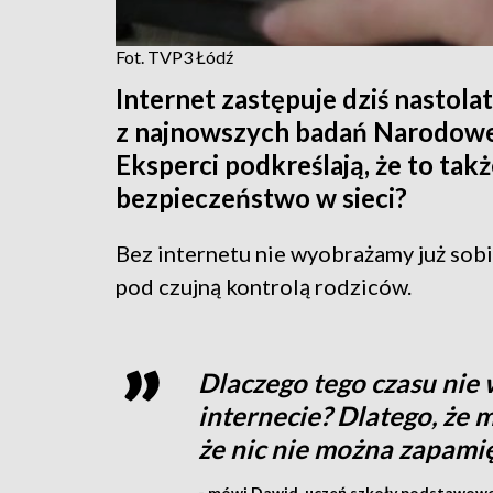
Fot. TVP3 Łódź
Internet zastępuje dziś nastol
z najnowszych badań Narodow
Eksperci podkreślają, że to tak
bezpieczeństwo w sieci?
Bez internetu nie wyobrażamy już sobie 
pod czujną kontrolą rodziców.
Dlaczego tego czasu nie
internecie? Dlatego, że m
że nic nie można zapami
- mówi Dawid, uczeń szkoły podstawowe