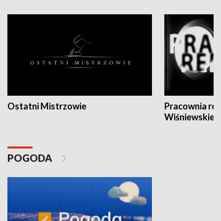
Ostatni Mistrzowie
Pracownia re
Wiśniewskieg
POGODA