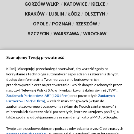
GORZÓW WLKP.
/
KATOWICE
/
KIELCE
/
KRAKÓW
/
LUBLIN
/
ŁÓDŹ
/
OLSZTYN
/
OPOLE
/
POZNAŃ
/
RZESZÓW
/
SZCZECIN
/
WARSZAWA
/
WROCŁAW
Szanujemy Twoją prywatność
Dołącz do nas:
Kliknij "Akceptuję i przechodzę do serwisu", aby wyrazić zgody na
korzystanie z technologii automatycznego śledzenia i zbierania danych,
TVP
dostęp do informacji na Twoim urządzeniu końcowym i ich
Abonament TVP
przechowywanie oraz na przetwarzanie Twoich danych osobowych przez
Regulamin TVP
nas, czyli Telewizję Polską S.A. w likwidacji (zwaną dalej również „TVP”),
Emisja w TVP
Zaufanych Partnerów z IAB* (1201 firm)
oraz pozostałych
Zaufanych
Polityka prywatności
Partnerów TVP (93 firm)
, w celach marketingowych (w tym do
Centrum informacji TVP
Moje zgody
zautomatyzowanego dopasowania reklam do Twoich zainteresowań i
mierzenia ich skuteczności) i pozostałych, które wskazujemy poniżej, a
Naziemna Telewizja Cyfrowa
Pomoc
także zgody na udostępnianie przez nas identyfikatora PPID do Google.
Sklep TVP
Biuro reklamy
Twoje dane osobowe zbierane podczas odwiedzania przez Ciebie naszych
Rada Programowa
poszczególnych serwisów
zwanych dalej „Portalem”, w tym informacje