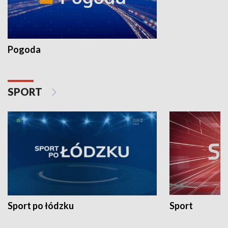
Pogoda
SPORT
Sport po łódzku
Sport